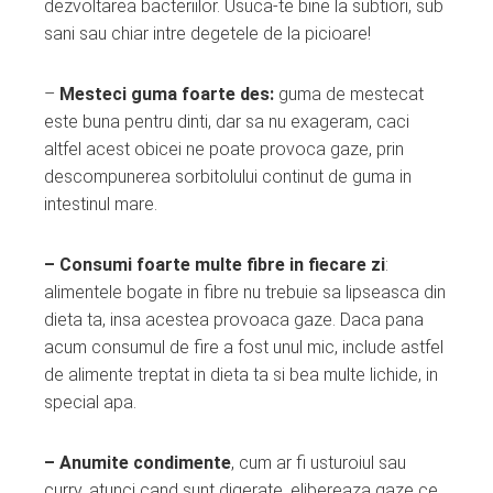
dezvoltarea bacteriilor. Usuca-te bine la subtiori, sub
sani sau chiar intre degetele de la picioare!
–
Mesteci guma foarte des:
guma de mestecat
este buna pentru dinti, dar sa nu exageram, caci
altfel acest obicei ne poate provoca gaze, prin
descompunerea sorbitolului continut de guma in
intestinul mare.
– Consumi foarte multe fibre in fiecare zi
:
alimentele bogate in fibre nu trebuie sa lipseasca din
dieta ta, insa acestea provoaca gaze. Daca pana
acum consumul de fire a fost unul mic, include astfel
de alimente treptat in dieta ta si bea multe lichide, in
special apa.
– Anumite condimente
, cum ar fi usturoiul sau
curry, atunci cand sunt digerate, elibereaza gaze ce