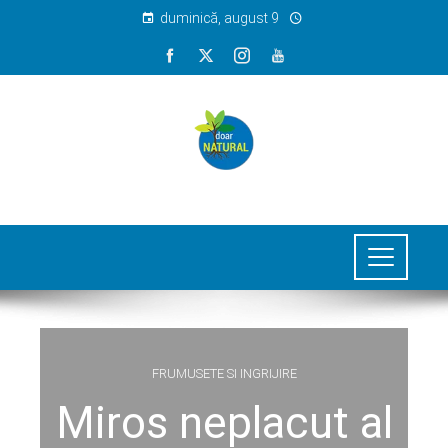
duminică, august 9
FRUMUSETE SI INGRIJIRE
Miros neplacut al