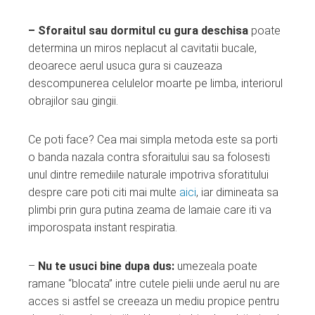
– Sforaitul sau dormitul cu gura deschisa
poate
determina un miros neplacut al cavitatii bucale,
deoarece aerul usuca gura si cauzeaza
descompunerea celulelor moarte pe limba, interiorul
obrajilor sau gingii.
Ce poti face? Cea mai simpla metoda este sa porti
o banda nazala contra sforaitului sau sa folosesti
unul dintre remediile naturale impotriva sforatitului
despre care poti citi mai multe
aici
, iar dimineata sa
plimbi prin gura putina zeama de lamaie care iti va
imporospata instant respiratia.
–
Nu te usuci bine dupa dus:
umezeala poate
ramane “blocata” intre cutele pielii unde aerul nu are
acces si astfel se creeaza un mediu propice pentru