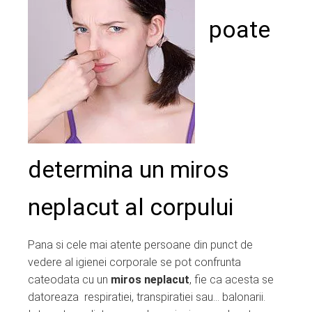
ter
poate
edIn
erest
mbleupon
l
determina un miros
neplacut al corpului
Pana si cele mai atente persoane din punct de
vedere al igienei corporale se pot confrunta
cateodata cu un
miros neplacut
, fie ca acesta se
datoreaza respiratiei, transpiratiei sau… balonarii.