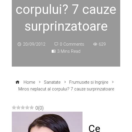
corpului? 7 cauze
surprinzatoare
20/09/2012
0 Comments
629
3 Mins Read
Home
Sanatate
Frumusete si Ingrijire
Miros neplacut al corpului? 7 cauze surprinzatoare
0
(
0
)
ebook
Ce