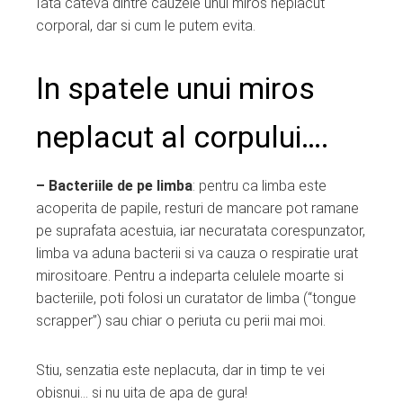
Iata cateva dintre cauzele unui miros neplacut
corporal, dar si cum le putem evita.
In spatele unui miros
neplacut al corpului….
– Bacteriile de pe limba
: pentru ca limba este
acoperita de papile, resturi de mancare pot ramane
pe suprafata acestuia, iar necuratata corespunzator,
limba va aduna bacterii si va cauza o respiratie urat
mirositoare. Pentru a indeparta celulele moarte si
bacteriile, poti folosi un curatator de limba (“tongue
scrapper”) sau chiar o periuta cu perii mai moi.
Stiu, senzatia este neplacuta, dar in timp te vei
obisnui… si nu uita de apa de gura!