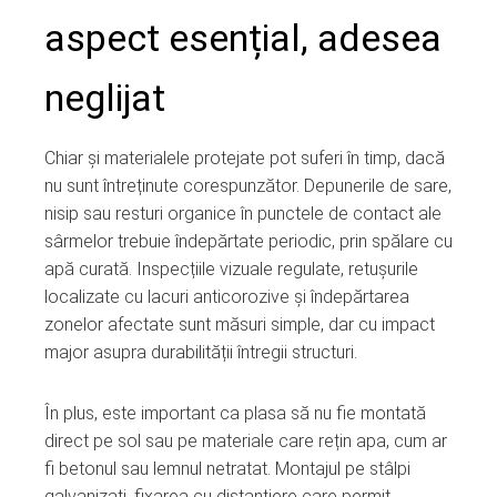
aspect esențial, adesea
neglijat
Chiar și materialele protejate pot suferi în timp, dacă
nu sunt întreținute corespunzător. Depunerile de sare,
nisip sau resturi organice în punctele de contact ale
sârmelor trebuie îndepărtate periodic, prin spălare cu
apă curată. Inspecțiile vizuale regulate, retușurile
localizate cu lacuri anticorozive și îndepărtarea
zonelor afectate sunt măsuri simple, dar cu impact
major asupra durabilității întregii structuri.
În plus, este important ca plasa să nu fie montată
direct pe sol sau pe materiale care rețin apa, cum ar
fi betonul sau lemnul netratat. Montajul pe stâlpi
galvanizați, fixarea cu distanțiere care permit