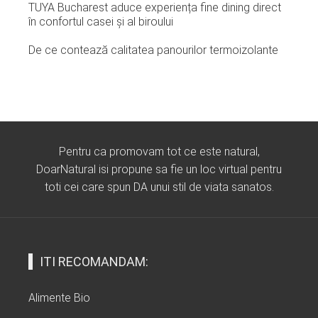
TUYA Bucharest aduce experiența fine dining direct
în confortul casei și al biroului
De ce contează calitatea panourilor termoizolante
Pentru ca promovam tot ce este natural,
DoarNatural isi propune sa fie un loc virtual pentru
toti cei care spun DA unui stil de viata sanatos.
ITI RECOMANDAM:
Alimente Bio