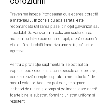
coroziunii
Prevenirea începe întotdeauna cu alegerea corectă
a materialului. În zonele cu apă sărată, este
recomandată utilizarea plasei din oțel galvanizat sau
inoxidabil. Galvanizarea la cald, prin scufundarea
materialului într-o baie de zinc topit, oferă o barieră
eficientă și durabilă împotriva umezelii și sărurilor
agresive.
Pentru o protecție suplimentară, se pot aplica
vopsele epoxidice sau lacuri speciale anticorozive,
care izolează complet suprafața metalului față de
mediul exterior. Acestea pot conține pigmenți
inhibitori de rugină și compuși polimerici care aderă
foarte bine la substrat, formând un strat uniform și
rezistent.