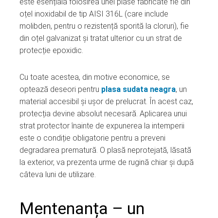
este esențială folosirea unei plase fabricate fie din
oțel inoxidabil de tip AISI 316L (care include
molibden, pentru o rezistență sporită la cloruri), fie
din oțel galvanizat și tratat ulterior cu un strat de
protecție epoxidic.
Cu toate acestea, din motive economice, se
optează deseori pentru
plasa sudata neagra
, un
material accesibil și ușor de prelucrat. În acest caz,
protecția devine absolut necesară. Aplicarea unui
strat protector înainte de expunerea la intemperii
este o condiție obligatorie pentru a preveni
degradarea prematură. O plasă neprotejată, lăsată
la exterior, va prezenta urme de rugină chiar și după
câteva luni de utilizare.
Mentenanța – un