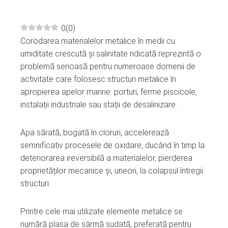
0
(
0
)
Corodarea materialelor metalice în medii cu
ebook
umiditate crescută și salinitate ridicată reprezintă o
problemă serioasă pentru numeroase domenii de
ter
activitate care folosesc structuri metalice în
apropierea apelor marine: porturi, ferme piscicole,
edIn
instalații industriale sau stații de desalinizare.
erest
Apa sărată, bogată în cloruri, accelerează
semnificativ procesele de oxidare, ducând în timp la
mbleupon
deteriorarea ireversibilă a materialelor, pierderea
proprietăților mecanice și, uneori, la colapsul întregii
structuri.
l
Printre cele mai utilizate elemente metalice se
numără plasa de sârmă sudată, preferată pentru