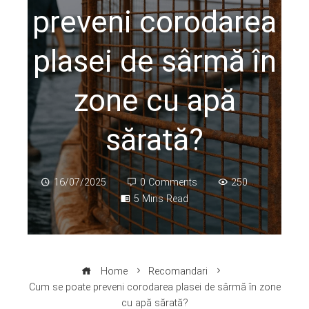
preveni corodarea
plasei de sârmă în
zone cu apă
sărată?
16/07/2025
0 Comments
250
5 Mins Read
Home
Recomandari
Cum se poate preveni corodarea plasei de sârmă în zone
cu apă sărată?