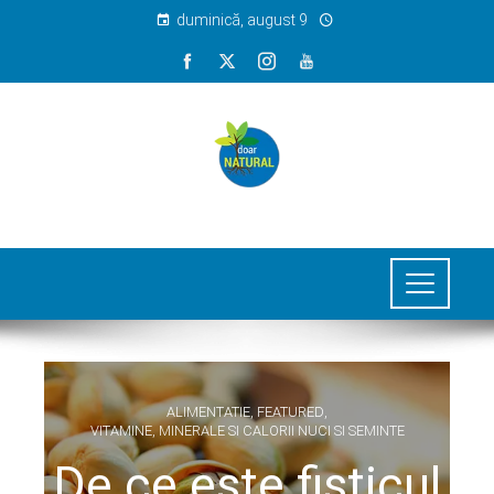
duminică, august 9
ALIMENTATIE
,
FEATURED
,
VITAMINE, MINERALE SI CALORII NUCI SI SEMINTE
De ce este fisticul