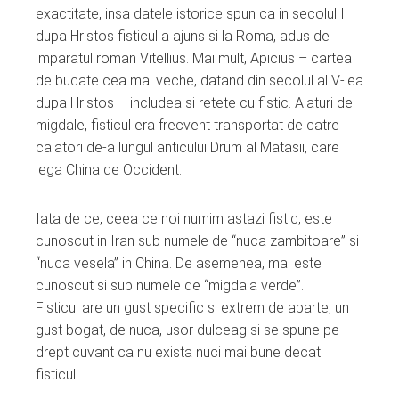
exactitate, insa datele istorice spun ca in secolul I
dupa Hristos fisticul a ajuns si la Roma, adus de
imparatul roman Vitellius. Mai mult, Apicius – cartea
de bucate cea mai veche, datand din secolul al V-lea
dupa Hristos – includea si retete cu fistic. Alaturi de
migdale, fisticul era frecvent transportat de catre
calatori de-a lungul anticului Drum al Matasii, care
lega China de Occident.
Iata de ce, ceea ce noi numim astazi fistic, este
cunoscut in Iran sub numele de “nuca zambitoare” si
“nuca vesela” in China. De asemenea, mai este
cunoscut si sub numele de “migdala verde”.
Fisticul are un gust specific si extrem de aparte, un
gust bogat, de nuca, usor dulceag si se spune pe
drept cuvant ca nu exista nuci mai bune decat
fisticul.