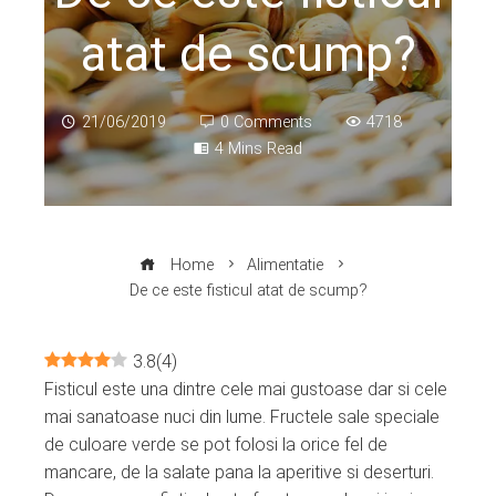
atat de scump?
21/06/2019
0 Comments
4718
4 Mins Read
Home
Alimentatie
De ce este fisticul atat de scump?
3.8
(
4
)
Fisticul este una dintre cele mai gustoase dar si cele
ebook
mai sanatoase nuci din lume. Fructele sale speciale
de culoare verde se pot folosi la orice fel de
ter
mancare, de la salate pana la aperitive si deserturi.