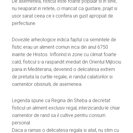
De asemenea, fisticul este foarte popular si in sine,
edIn
nu neaparat in retete, ci mancat ca gustare, prajit si
usor sarat ceea ce ii confera un gust apropiat de
erest
perfectiune.
mbleupon
Dovezile arheologice indica faptul ca semintele de
fistic erau un aliment comun inca din anul 6750
inainte de Hristos. Inflorind in zone cu climat foarte
l
cald, fisticul s-a raspandit imediat din Orientul Mijlociu
pana in Mediterana, devenind o delicatesa extrem
de pretuita la curtile regale, in randul calatorilor si
oamenilor obisnuiti, de asemenea.
Legenda spune ca Regina din Sheba a decretat
fisticul un aliment exclusiv regal, interzicandu-le chiar
oamenilor de rand sa il cultive pentru consum
personal.
Daca a ramas o delicatesa regala si atat, nu stim cu