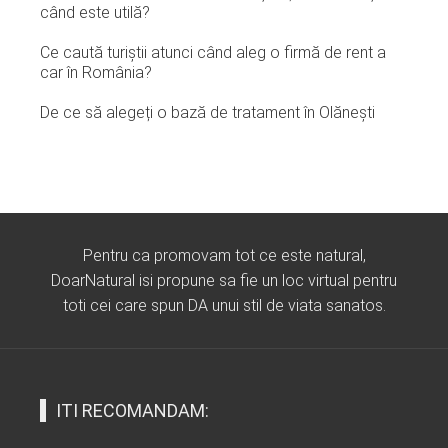
când este utilă?
Ce caută turiștii atunci când aleg o firmă de rent a
car în România?
De ce să alegeți o bază de tratament în Olănești
Pentru ca promovam tot ce este natural,
DoarNatural isi propune sa fie un loc virtual pentru
toti cei care spun DA unui stil de viata sanatos.
ITI RECOMANDAM: