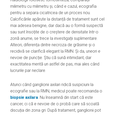
milimetru cu milimetru și, când e cazul, ecografia
pentru a separa cicatricea de un proces nou.
Calcificările apărute la distanță de tratament sunt cel
mai adesea benigne, dar dacă au o formă suspectă
sau sunt însoțite de o creștere de densitate într-o
zonă anume, se trece la investigații suplimentare.
Alteori, diferența dintre necroza de grăsime și o
recidivă se clarifică elegant la RMN. Și da, uneori e
nevoie de puncție. Știu că sună intimidant, dar
exactitatea merită un astfel de pas, mai ales când
lucrurile par neclare.
Atunci când ganglionii axilari ridică suspiciuni la
ecografie sau la RMN, medicul poate recomanda o
biopsie axilara
. Nu înseamnă din start că este
cancer, ci că e nevoie de o probă care să scoată
discuția din zona gri. După tratament, ganglionii pot