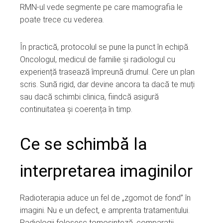
RMN-ul vede segmente pe care mamografia le
poate trece cu vederea.
În practică, protocolul se pune la punct în echipă.
Oncologul, medicul de familie și radiologul cu
experiență trasează împreună drumul. Cere un plan
scris. Sună rigid, dar devine ancora ta dacă te muți
sau dacă schimbi clinica, fiindcă asigură
continuitatea și coerența în timp.
Ce se schimbă la
interpretarea imaginilor
Radioterapia aduce un fel de „zgomot de fond” în
imagini. Nu e un defect, e amprenta tratamentului.
Radiologii folosesc tomosinteză, comparații