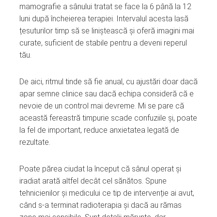
mamografie a sânului tratat se face la 6 până la 12
luni după încheierea terapiei. Intervalul acesta lasă
țesuturilor timp să se liniștească și oferă imagini mai
curate, suficient de stabile pentru a deveni reperul
tău.
De aici, ritmul tinde să fie anual, cu ajustări doar dacă
apar semne clinice sau dacă echipa consideră că e
nevoie de un control mai devreme. Mi se pare că
această fereastră timpurie scade confuziile și, poate
la fel de important, reduce anxietatea legată de
rezultate.
Poate părea ciudat la început că sânul operat și
iradiat arată altfel decât cel sănătos. Spune
tehnicienilor și medicului ce tip de intervenție ai avut,
când s-a terminat radioterapia și dacă au rămas