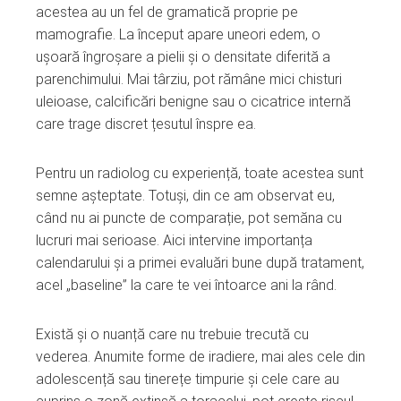
acestea au un fel de gramatică proprie pe
mamografie. La început apare uneori edem, o
ușoară îngroșare a pielii și o densitate diferită a
parenchimului. Mai târziu, pot rămâne mici chisturi
uleioase, calcificări benigne sau o cicatrice internă
care trage discret țesutul înspre ea.
Pentru un radiolog cu experiență, toate acestea sunt
semne așteptate. Totuși, din ce am observat eu,
când nu ai puncte de comparație, pot semăna cu
lucruri mai serioase. Aici intervine importanța
calendarului și a primei evaluări bune după tratament,
acel „baseline” la care te vei întoarce ani la rând.
Există și o nuanță care nu trebuie trecută cu
vederea. Anumite forme de iradiere, mai ales cele din
adolescență sau tinerețe timpurie și cele care au