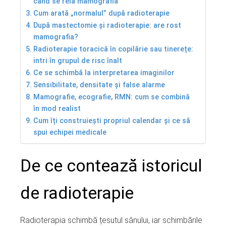
când se reia mamografia
Cum arată „normalul” după radioterapie
După mastectomie și radioterapie: are rost
mamografia?
Radioterapie toracică în copilărie sau tinerețe:
intri în grupul de risc înalt
Ce se schimbă la interpretarea imaginilor
Sensibilitate, densitate și false alarme
Mamografie, ecografie, RMN: cum se combină
în mod realist
Cum îți construiești propriul calendar și ce să
spui echipei medicale
De ce contează istoricul
de radioterapie
Radioterapia schimbă țesutul sânului, iar schimbările