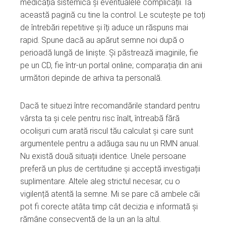
medicația sistemică și eventualele complicații. Ia
această pagină cu tine la control. Le scutește pe toți
de întrebări repetitive și îți aduce un răspuns mai
rapid. Spune dacă au apărut semne noi după o
perioadă lungă de liniște. Și păstrează imaginile, fie
pe un CD, fie într-un portal online; comparația din anii
următori depinde de arhiva ta personală.
Dacă te situezi între recomandările standard pentru
vârsta ta și cele pentru risc înalt, întreabă fără
ocolișuri cum arată riscul tău calculat și care sunt
argumentele pentru a adăuga sau nu un RMN anual.
Nu există două situații identice. Unele persoane
preferă un plus de certitudine și acceptă investigații
suplimentare. Altele aleg strictul necesar, cu o
vigilență atentă la semne. Mi se pare că ambele căi
pot fi corecte atâta timp cât decizia e informată și
rămâne consecventă de la un an la altul.