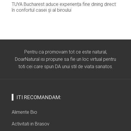
TUYA Bucharest aduce experiența fine dining direct
în confortul casei și al biroului
Pentru ca promovam tot ce este natural,
DoarNatural isi propune sa fie un loc virtual pentru
toti cei care spun DA unui stil de viata sanatos.
ITI RECOMANDAM:
Alimente Bio
Activitati in Brasov