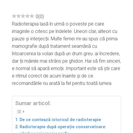
0
(
0
)
Radioterapia lasă în urmă o poveste pe care
ebook
imaginile o citesc pe îndelete. Uneori clar, alteori cu
pauze și interjecții. Multe femei mi-au spus că prima
ter
mamografie după tratament seamănă cu
întoarcerea la volan după un drum greu: ai încredere,
edIn
dar ții mâinile mai strâns pe ghidon. Hai să fim sinceri,
e normal să apară emoții. Important este să știi care
erest
e ritmul corect de acum înainte și de ce
recomandările nu arată la fel pentru toată lumea.
mbleupon
Sumar articol:
l
De ce contează istoricul de radioterapie
Radioterapie după operație conservatoare: