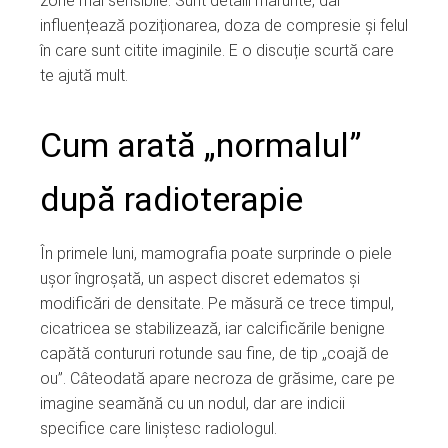
zone mai sensibile. Sunt detalii mărunte, dar
influențează poziționarea, doza de compresie și felul
în care sunt citite imaginile. E o discuție scurtă care
te ajută mult.
Cum arată „normalul”
după radioterapie
În primele luni, mamografia poate surprinde o piele
ușor îngroșată, un aspect discret edematos și
modificări de densitate. Pe măsură ce trece timpul,
cicatricea se stabilizează, iar calcificările benigne
capătă contururi rotunde sau fine, de tip „coajă de
ou”. Câteodată apare necroza de grăsime, care pe
imagine seamănă cu un nodul, dar are indicii
specifice care liniștesc radiologul.