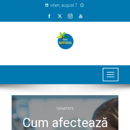
vineri, august 7
SANATATE
Cum afectează