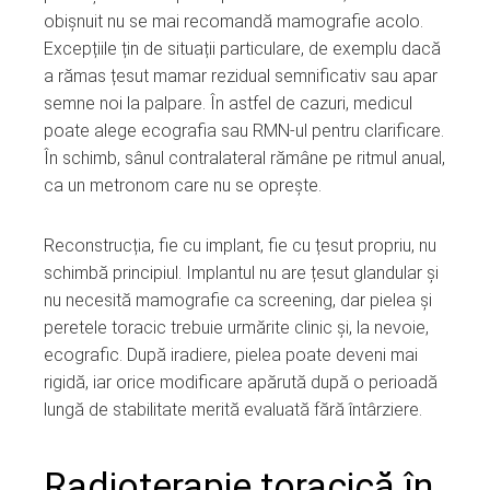
obișnuit nu se mai recomandă mamografie acolo.
Excepțiile țin de situații particulare, de exemplu dacă
a rămas țesut mamar rezidual semnificativ sau apar
semne noi la palpare. În astfel de cazuri, medicul
poate alege ecografia sau RMN-ul pentru clarificare.
În schimb, sânul contralateral rămâne pe ritmul anual,
ca un metronom care nu se oprește.
Reconstrucția, fie cu implant, fie cu țesut propriu, nu
schimbă principiul. Implantul nu are țesut glandular și
nu necesită mamografie ca screening, dar pielea și
peretele toracic trebuie urmărite clinic și, la nevoie,
ecografic. După iradiere, pielea poate deveni mai
rigidă, iar orice modificare apărută după o perioadă
lungă de stabilitate merită evaluată fără întârziere.
Radioterapie toracică în