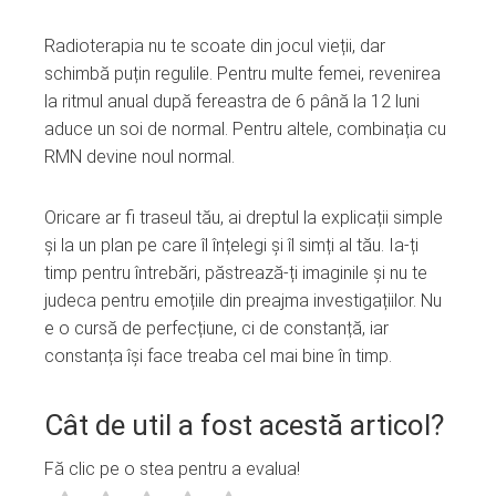
Radioterapia nu te scoate din jocul vieții, dar
schimbă puțin regulile. Pentru multe femei, revenirea
la ritmul anual după fereastra de 6 până la 12 luni
aduce un soi de normal. Pentru altele, combinația cu
RMN devine noul normal.
Oricare ar fi traseul tău, ai dreptul la explicații simple
și la un plan pe care îl înțelegi și îl simți al tău. Ia-ți
timp pentru întrebări, păstrează-ți imaginile și nu te
judeca pentru emoțiile din preajma investigațiilor. Nu
e o cursă de perfecțiune, ci de constanță, iar
constanța își face treaba cel mai bine în timp.
Cât de util a fost acestă articol?
Fă clic pe o stea pentru a evalua!