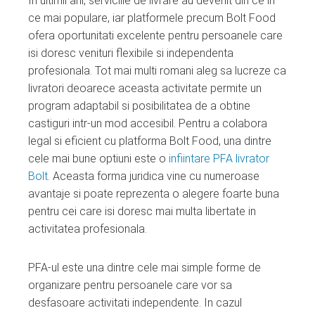
In ultimii ani, serviciile de livrare au devenit din ce in
ebook
ce mai populare, iar platformele precum Bolt Food
ofera oportunitati excelente pentru persoanele care
ter
isi doresc venituri flexibile si independenta
profesionala. Tot mai multi romani aleg sa lucreze ca
edIn
livratori deoarece aceasta activitate permite un
program adaptabil si posibilitatea de a obtine
erest
castiguri intr-un mod accesibil. Pentru a colabora
legal si eficient cu platforma Bolt Food, una dintre
cele mai bune optiuni este o
infiintare PFA livrator
mbleupon
Bolt
. Aceasta forma juridica vine cu numeroase
avantaje si poate reprezenta o alegere foarte buna
l
pentru cei care isi doresc mai multa libertate in
activitatea profesionala.
PFA-ul este una dintre cele mai simple forme de
organizare pentru persoanele care vor sa
desfasoare activitati independente. In cazul