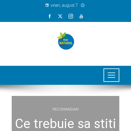
vineri, august 7
RECOMANDARI
Ce trebuie sa stiti