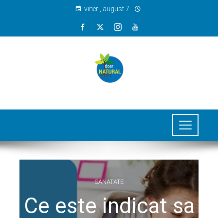
vineri, august 7
SANATATE
Ce este indicat sa