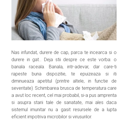
ter
edIn
erest
mbleupon
Nas infundat, durere de cap, parca te incearca si o
durere in gat… Deja stii despre ce este vorba: o
l
banala raceala. Banala, intr-adevar, dar care-ti
rapeste buna dispozitie, te epuizeaza si iti
diminueaza apetitul (printre altele, in functie de
severitate). Schimbarea brusca de temperatura care
a avut loc recent, cel mai probabil, si-a pus amprenta
si asupra starii tale de sanatate, mai ales daca
sistemul imunitar nu a gasit resursele de a lupta
eficient impotriva microbilor si virusurilor.