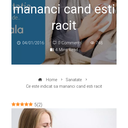
mananci cand esti
racit
04/01/2016
0 Comments
748
4 Mins Read
Home
Sanatate
Ce este indicat sa mananci cand esti racit
5
(
2
)
ebook