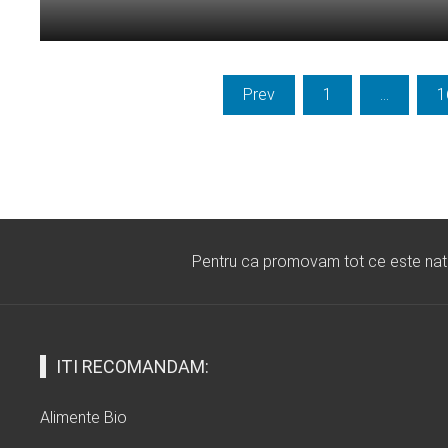
Citeste mai departe...
Paginație
Prev
1
…
1
articole
Pentru ca promovam tot ce este natura
ITI RECOMANDAM:
Alimente Bio