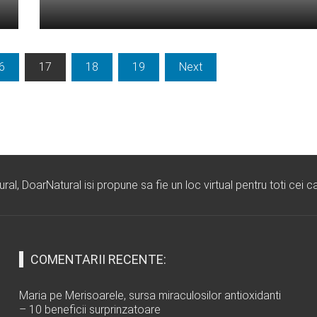
Citeste mai departe...
6
17
18
19
Next
l, DoarNatural isi propune sa fie un loc virtual pentru toti cei ca
COMENTARII RECENTE:
Maria
pe
Merisoarele, sursa miraculosilor antioxidanti
– 10 beneficii surprinzatoare