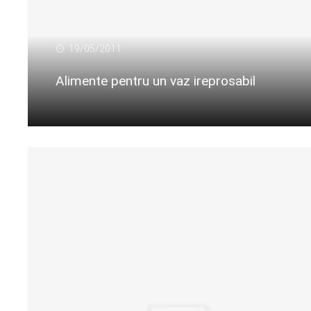
19/05/2011
Alimente pentru un vaz ireprosabil
Citeste mai departe...