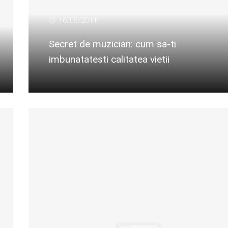
16/05/2011
Secret de muzician: cum sa-ti
imbunatatesti calitatea vietii
Citeste mai departe...