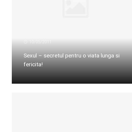
10/05/2011
Sexul – secretul pentru o viata lunga si
fericita!
Citeste mai departe...