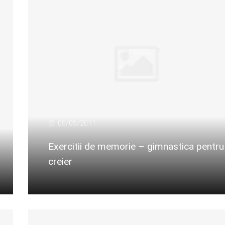
05/05/2011
Exercitii de memorie – gimnastica pentru
creier
Citeste mai departe...