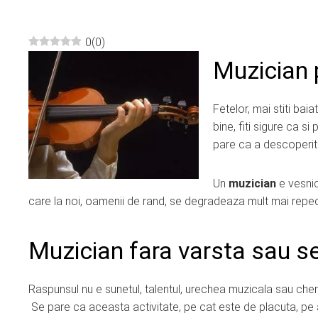
0
(
0
)
Muzician p
ebook
ter
Fetelor, mai stiti bai
bine, fiti sigure ca si
pare ca a descoperit
edIn
Un
muzician
e vesnic 
erest
care la noi, oamenii de rand, se degradeaza mult mai repede
mbleupon
Muzician fara varsta sau sec
l
Raspunsul nu e sunetul, talentul, urechea muzicala sau chema
Se pare ca aceasta activitate, pe cat este de placuta, pe 