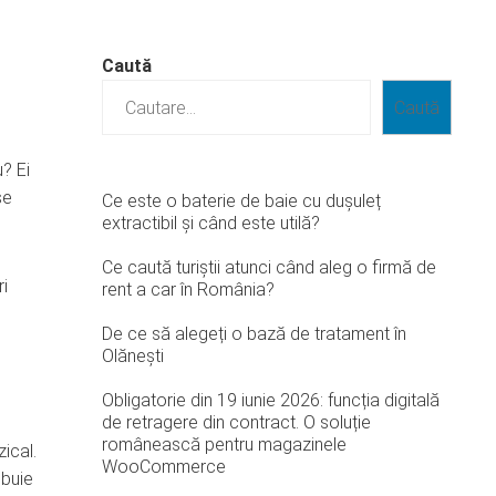
Caută
Caută
u? Ei
se
Ce este o baterie de baie cu dușuleț
extractibil și când este utilă?
Ce caută turiștii atunci când aleg o firmă de
ri
rent a car în România?
De ce să alegeți o bază de tratament în
Olănești
Obligatorie din 19 iunie 2026: funcția digitală
de retragere din contract. O soluție
românească pentru magazinele
ical.
WooCommerce
ebuie