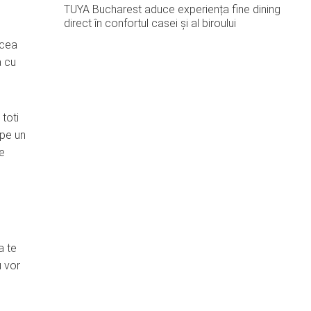
TUYA Bucharest aduce experiența fine dining
direct în confortul casei și al biroului
 cea
a cu
 toti
 pe un
te
a te
u vor