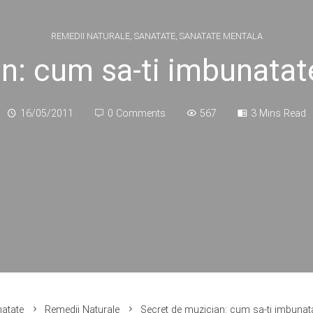
REMEDII NATURALE
,
SANATATE
,
SANATATE MENTALA
: cum sa-ti imbunatates
16/05/2011
0 Comments
567
3 Mins Read
atate
Remedii Naturale
Secret de muzician: cum sa-ti imbunatate