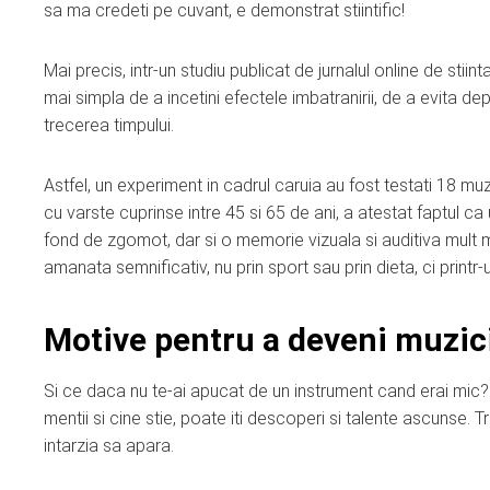
sa ma credeti pe cuvant, e demonstrat stiintific!
Mai precis, intr-un studiu publicat de jurnalul online de st
mai simpla de a incetini efectele imbatranirii, de a evita d
trecerea timpului.
Astfel, un experiment in cadrul caruia au fost testati 18 mu
cu varste cuprinse intre 45 si 65 de ani, a atestat faptul ca
fond de zgomot, dar si o memorie vizuala si auditiva mult m
amanata semnificativ, nu prin sport sau prin dieta, ci printr
Motive pentru a deveni muzic
Si ce daca nu te-ai apucat de un instrument cand erai mic? N
mentii si cine stie, poate iti descoperi si talente ascunse. Tr
intarzia sa apara.