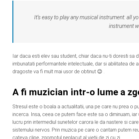
It’s easy to play any musical instrument: all yo
instrument wil
Iar daca esti elev sau student, chiar daca nu-ti doresti sa d
imbunatati performantele intelectuale, dar si abilitatea de a 
dragoste va fi mult mai usor de obtinut 😉 .
A fi muzician intr-o lume a z
Stresul este o boala a actualitatii, una pe care nu prea o p
incerca. Insa, ceea ce putem face este sa o diminuam, iar
lucru prin intermediul sunetelor carora le da nastere si car
sistemului nervos. Prin muzica pe care o cantam putem re
cateva clipe, zgomotul neplacut al vietii de zi cu zi.