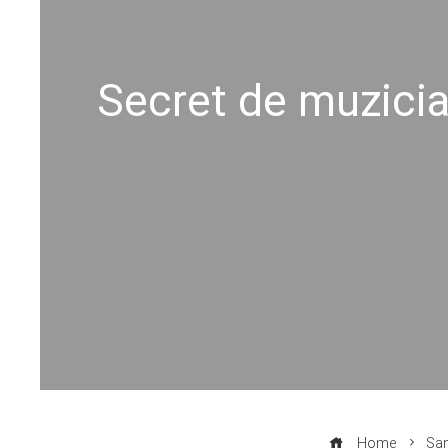
Secret de muzician
Home
San