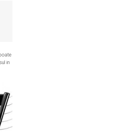
 poate
ul in