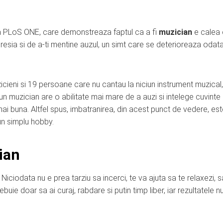
iinta PLoS ONE, care demonstreaza faptul ca a fi
muzician
e calea
epresia si de a-ti mentine auzul, un simt care se deterioreaza odat
zicieni si 19 persoane care nu cantau la niciun instrument muzical,
 un muzician are o abilitate mai mare de a auzi si intelege cuvinte
ai buna. Altfel spus, imbatranirea, din acest punct de vedere, es
-un simplu hobby.
ian
iciodata nu e prea tarziu sa incerci, te va ajuta sa te relaxezi, s
ebuie doar sa ai curaj, rabdare si putin timp liber, iar rezultatele n