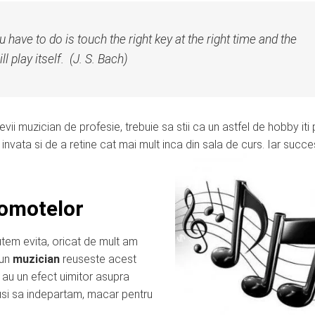
u have to do is touch the right key at the right time and the
l play itself. (J. S. Bach)
evii muzician de profesie, trebuie sa stii ca un astfel de hobby iti
invata si de a retine cat mai mult inca din sala de curs. Iar succes
gomotelor
utem evita, oricat de mult am
 un
muzician
reuseste acest
e au un efect uimitor asupra
usi sa indepartam, macar pentru