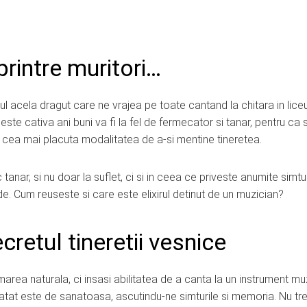
rintre muritori…
atul acela dragut care ne vrajea pe toate cantand la chitara in lice
 peste cativa ani buni va fi la fel de fermecator si tanar, pentru ca 
 cea mai placuta modalitatea de a-si mentine tineretea.
tanar, si nu doar la suflet, ci si in ceea ce priveste anumite simtu
. Cum reuseste si care este elixirul detinut de un muzician?
retul tineretii vesnice
rea naturala, ci insasi abilitatea de a canta la un instrument muz
atat este de sanatoasa, ascutindu-ne simturile si memoria. Nu tr