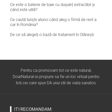
Ce este o baterie de baie cu dușuleț extractibil și
când este utilă?
Ce caută turiștii atunci când aleg o firmă de rent a
car în România?
De ce să alegeți o bază de tratament în Olănești
Pentru ca promovam tot ce este natural,
DoarNatural isi propune sa fie un loc virtual pentru
toti cei care spun DA unui stil de viata sanatos.
ITI RECOMANDAM: