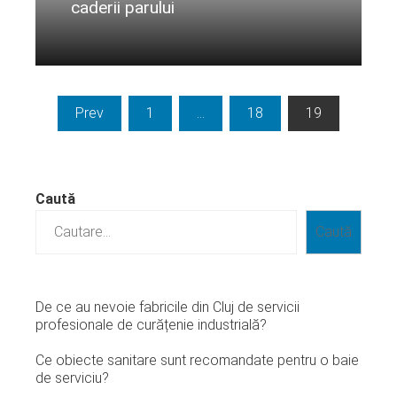
caderii parului
Citeste mai departe...
Paginație
Prev
1
…
18
19
articole
Caută
Caută
De ce au nevoie fabricile din Cluj de servicii
profesionale de curățenie industrială?
Ce obiecte sanitare sunt recomandate pentru o baie
de serviciu?