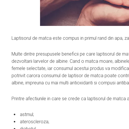
Laptisorul de matca este compus in primul rand din apa, zaha
Multe dintre presupusele beneficii pe care laptisorul de m
dezvoltarii larvelor de albine. Cand o matca moare, albinele
femele selectate, iar consumul acestui produs va modifica A
potrivit carora consumul de laptisor de matca poate contribu
albine, impreuna cu mai multi antioxidanti si compusi antib
Printre afectiunile in care se crede ca laptisorul de matca a
astmul;
ateroscleroza;
diabetul;