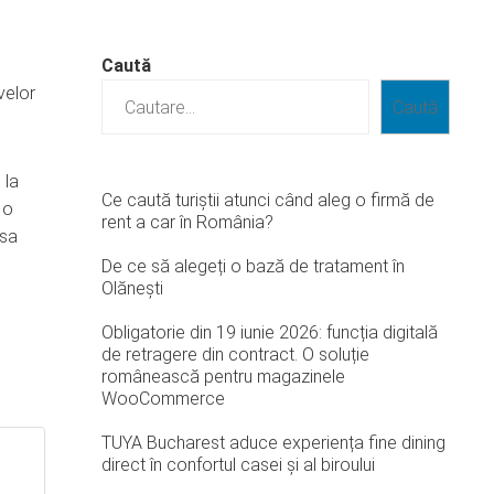
Caută
velor
Caută
 la
Ce caută turiștii atunci când aleg o firmă de
 o
rent a car în România?
 sa
De ce să alegeți o bază de tratament în
Olănești
Obligatorie din 19 iunie 2026: funcția digitală
de retragere din contract. O soluție
românească pentru magazinele
WooCommerce
TUYA Bucharest aduce experiența fine dining
direct în confortul casei și al biroului