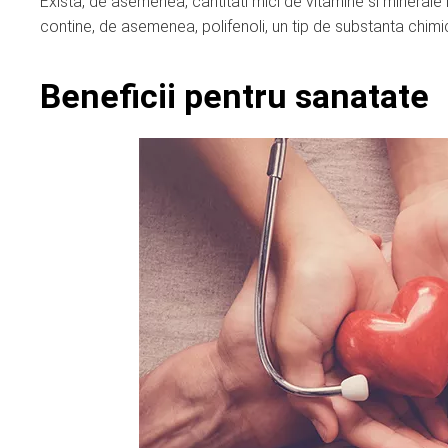
Exista, de asemenea, cantitati mici de vitamine si minerale i
contine, de asemenea, polifenoli, un tip de substanta chimi
Beneficii pentru sanatate