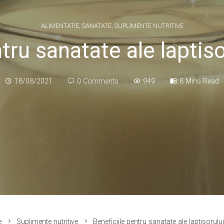
ALIMENTATIE
,
SANATATE
,
SUPLIMENTE NUTRITIVE
ntru sanatate ale laptis
18/08/2021
0 Comments
949
8 Mins Read
e
Suplimente nutritive
Beneficiile pentru sanatate ale laptisorul