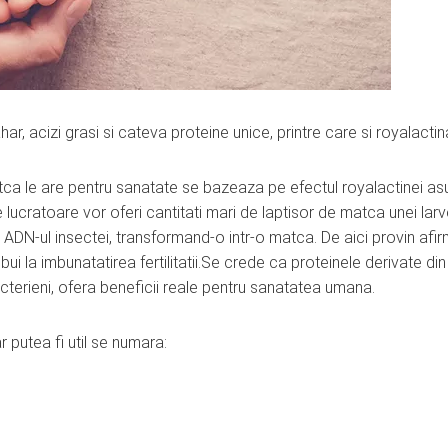
r, acizi grasi si cateva proteine unice, printre care si royalactin
atca le are pentru sanatate se bazeaza pe efectul royalactinei as
 lucratoare vor oferi cantitati mari de laptisor de matca unei lar
DN-ul insectei, transformand-o intr-o matca. De aici provin afirm
i la imbunatatirea fertilitatii.Se crede ca proteinele derivate din
acterieni, ofera beneficii reale pentru sanatatea umana.
r putea fi util se numara: