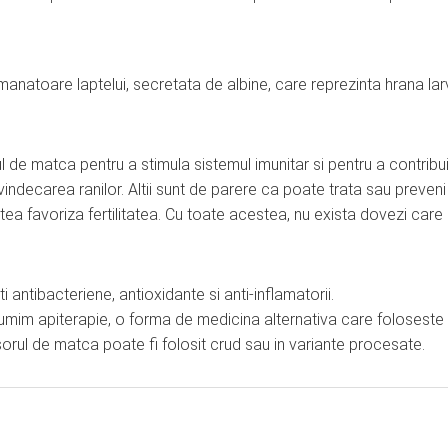
natoare laptelui, secretata de albine, care reprezinta hrana lar
l de matca pentru a stimula sistemul imunitar si pentru a contribui
vindecarea ranilor. Altii sunt de parere ca poate trata sau preveni
tea favoriza fertilitatea. Cu toate acestea, nu exista dovezi care
 antibacteriene, antioxidante si anti-inflamatorii.
numim apiterapie, o forma de medicina alternativa care foloseste
sorul de matca poate fi folosit crud sau in variante procesate.