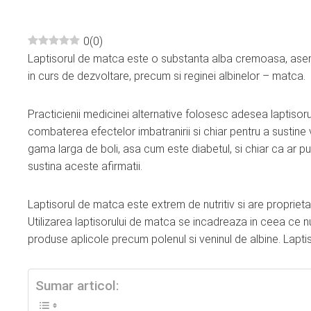
0
(
0
)
Laptisorul de matca este o substanta alba cremoasa, asema
ebook
in curs de dezvoltare, precum si reginei albinelor – matca.
ter
Practicienii medicinei alternative folosesc adesea laptisoru
combaterea efectelor imbatranirii si chiar pentru a sustine 
edIn
gama larga de boli, asa cum este diabetul, si chiar ca ar pu
sustina aceste afirmatii.
erest
Laptisorul de matca este extrem de nutritiv si are proprietati
mbleupon
Utilizarea laptisorului de matca se incadreaza in ceea ce 
produse aplicole precum polenul si veninul de albine. Lapti
l
Sumar articol: