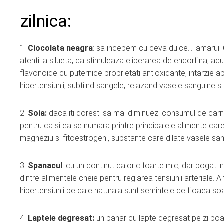
zilnica:
1.
Ciocolata neagra
: sa incepem cu ceva dulce…. amarui! 
atenti la silueta, ca stimuleaza eliberarea de endorfina, a
flavonoide cu puternice proprietati antioxidante, intarzie a
hipertensiunii, subtiind sangele, relazand vasele sanguine si
2.
Soia:
daca iti doresti sa mai diminuezi consumul de carne,
pentru ca si ea se numara printre principalele alimente care
magneziu si fitoestrogeni, substante care dilate vasele san
3.
Spanacul
: cu un continut caloric foarte mic, dar bogat in
dintre alimentele cheie pentru reglarea tensiunii arteriale. 
hipertensiunii pe cale naturala sunt semintele de floaea soar
4.
Laptele degresat:
un pahar cu lapte degresat pe zi poate