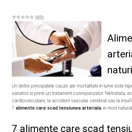
0
(
0
)
ebook
Alime
ter
arter
edIn
naturi
erest
Un dintre principalele cauze ale mortalitatii in lume este hip
mbleupon
sanatos si printr-un tratament corespunzator. Netratata, ace
cardiovasculare, la accident vascular cerebral sau la insufi
l
7
alimente care scad tensiunea arteriala
, in mod natural
7 alimente care scad tensiu