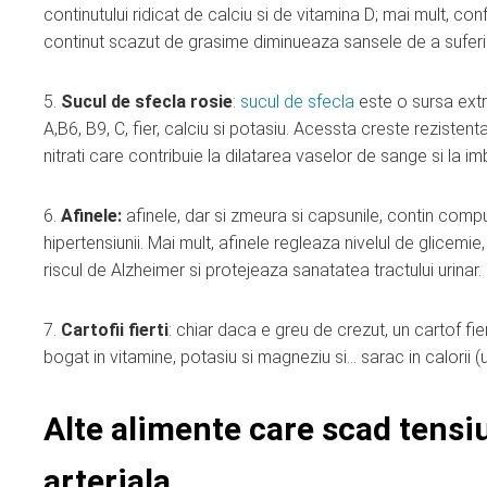
continutului ridicat de calciu si de vitamina D; mai mult, co
continut scazut de grasime diminueaza sansele de a suferi 
5.
Sucul de sfecla rosie
:
sucul de sfecla
este o sursa extra
A,B6, B9, C, fier, calciu si potasiu. Acessta creste rezistent
nitrati care contribuie la dilatarea vaselor de sange si la imb
6.
Afinele:
afinele, dar si zmeura si capsunile, contin compu
hipertensiunii. Mai mult, afinele regleaza nivelul de glice
riscul de Alzheimer si protejeaza sanatatea tractului urinar.
7.
Cartofii fierti
: chiar daca e greu de crezut, un cartof fier
bogat in vitamine, potasiu si magneziu si… sarac in calorii (
Alte alimente care scad tensi
arteriala…