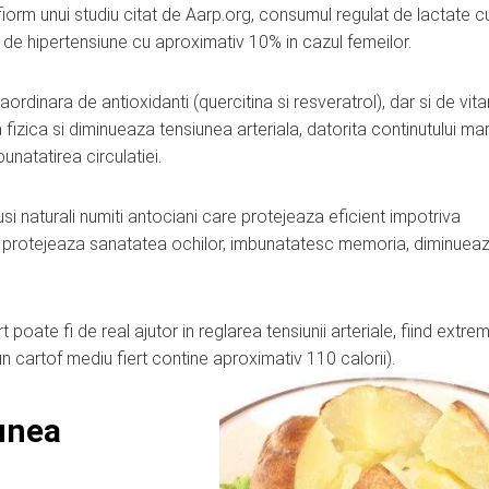
nfiorm unui studiu citat de Aarp.org, consumul regulat de lactate c
de hipertensiune cu aproximativ 10% in cazul femeilor.
ordinara de antioxidanti (quercitina si resveratrol), dar si de vit
a fizica si diminueaza tensiunea arteriala, datorita continutului ma
unatatirea circulatiei.
si naturali numiti antociani care protejeaza eficient impotriva
mie, protejeaza sanatatea ochilor, imbunatatesc memoria, diminuea
t poate fi de real ajutor in reglarea tensiunii arteriale, fiind extre
un cartof mediu fiert contine aproximativ 110 calorii).
unea