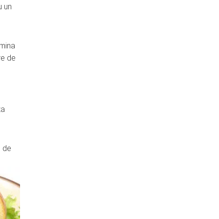
u un
amina
re de
za
m de