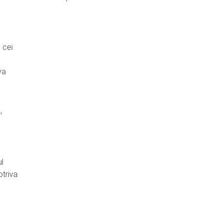
 cei
va
,
ul
otriva