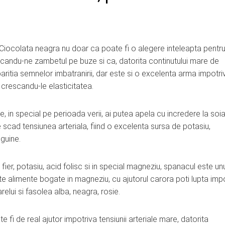
Ciocolata neagra nu doar ca poate fi o alegere inteleapta pentru
ducandu-ne zambetul pe buze si ca, datorita continutului mare de
paritia semnelor imbatranirii, dar este si o excelenta arma impotri
 crescandu-le elasticitatea.
 in special pe perioada verii, ai putea apela cu incredere la soia
 scad tensiunea arteriala, fiind o excelenta sursa de potasiu,
guine.
 fier, potasiu, acid folisc si in special magneziu, spanacul este un
Alte alimente bogate in magneziu, cu ajutorul carora poti lupta imp
elui si fasolea alba, neagra, rosie.
 fi de real ajutor impotriva tensiunii arteriale mare, datorita