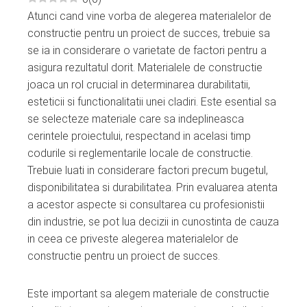
Atunci cand vine vorba de alegerea materialelor de
ebook
constructie pentru un proiect de succes, trebuie sa
se ia in considerare o varietate de factori pentru a
ter
asigura rezultatul dorit. Materialele de constructie
joaca un rol crucial in determinarea durabilitatii,
edIn
esteticii si functionalitatii unei cladiri. Este esential sa
se selecteze materiale care sa indeplineasca
erest
cerintele proiectului, respectand in acelasi timp
codurile si reglementarile locale de constructie.
Trebuie luati in considerare factori precum bugetul,
mbleupon
disponibilitatea si durabilitatea. Prin evaluarea atenta
a acestor aspecte si consultarea cu profesionistii
l
din industrie, se pot lua decizii in cunostinta de cauza
in ceea ce priveste alegerea materialelor de
constructie pentru un proiect de succes.
Este important sa alegem materiale de constructie