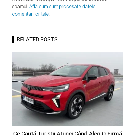
spamul.
Află cum sunt procesate datele
comentariilor tale
.
RELATED POSTS
Ce Caută Turiștii Atunci Când Aleg O Firmă