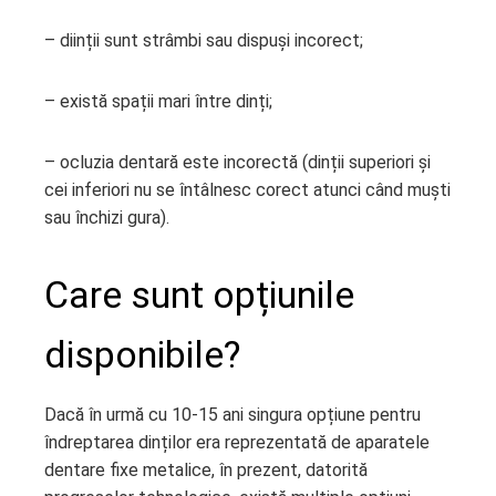
– diinții sunt strâmbi sau dispuși incorect;
– există spații mari între dinți;
– ocluzia dentară este incorectă (dinții superiori și
cei inferiori nu se întâlnesc corect atunci când muști
sau închizi gura).
Care sunt opțiunile
disponibile?
Dacă în urmă cu 10-15 ani singura opțiune pentru
îndreptarea dinților era reprezentată de aparatele
dentare fixe metalice, în prezent, datorită