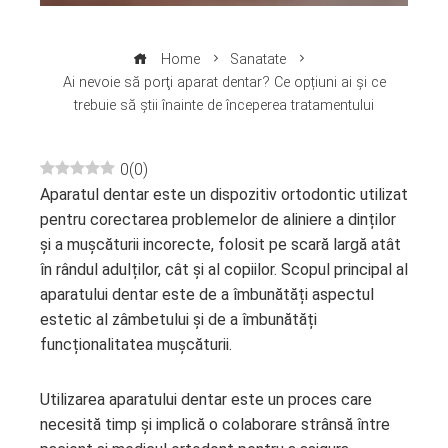
Home
Sanatate
Ai nevoie să porţi aparat dentar? Ce opțiuni ai și ce
trebuie să știi înainte de începerea tratamentului
0
(
0
)
Aparatul dentar este un dispozitiv ortodontic utilizat
ebook
pentru corectarea problemelor de aliniere a dinților
și a mușcăturii incorecte, folosit pe scară largă atât
ter
în rândul adulților, cât și al copiilor. Scopul principal al
aparatului dentar este de a îmbunătăți aspectul
edIn
estetic al zâmbetului și de a îmbunătăți
funcționalitatea mușcăturii.
erest
Utilizarea aparatului dentar este un proces care
mbleupon
necesită timp și implică o colaborare strânsă între