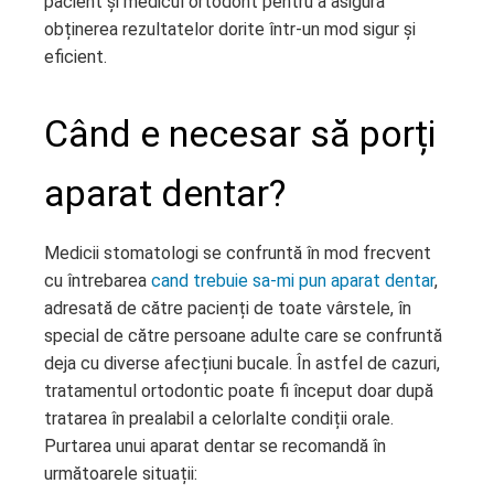
pacient și medicul ortodont pentru a asigura
obținerea rezultatelor dorite într-un mod sigur și
l
eficient.
Când e necesar să porți
aparat dentar?
Medicii stomatologi se confruntă în mod frecvent
cu întrebarea
cand trebuie sa-mi pun aparat dentar
,
adresată de către pacienți de toate vârstele, în
special de către persoane adulte care se confruntă
deja cu diverse afecțiuni bucale. În astfel de cazuri,
tratamentul ortodontic poate fi început doar după
tratarea în prealabil a celorlalte condiții orale.
Purtarea unui aparat dentar se recomandă în
următoarele situații: