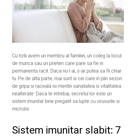
ter
edIn
erest
mbleupon
Cu totii avem un membru al familiei, un coleg la locul
de munca sau un prieten care pare sa fie in
l
permanenta racit. Daca nu-l ai, s-ar putea sa fii chiar
tu. Pe de alta parte, mai sunt si cei care in plin sezon
de gripa si raceala isi mentin sanatatea si vitalitatea
nealterate. Daca te intrebai, secretul lor este un
sistem imunitar bine pregatit sa lupte cu virusurile si
microbii.
Sistem imunitar slabit: 7