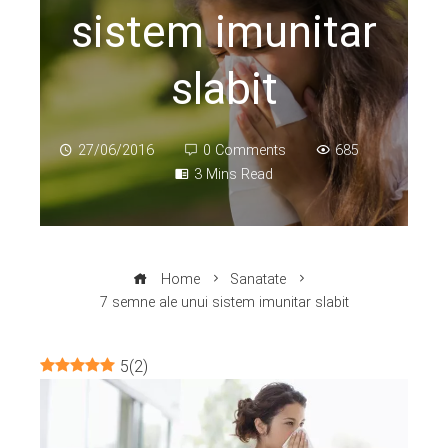
sistem imunitar
slabit
27/06/2016
0 Comments
685
3 Mins Read
Home
Sanatate
7 semne ale unui sistem imunitar slabit
5
(
2
)
ebook