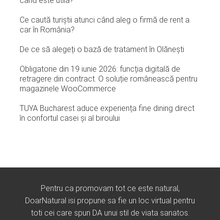
când este utilă?
Ce caută turiștii atunci când aleg o firmă de rent a
car în România?
De ce să alegeți o bază de tratament în Olănești
Obligatorie din 19 iunie 2026: funcția digitală de
retragere din contract. O soluție românească pentru
magazinele WooCommerce
TUYA Bucharest aduce experiența fine dining direct
în confortul casei și al biroului
Pentru ca promovam tot ce este natural,
DoarNatural isi propune sa fie un loc virtual pentru
toti cei care spun DA unui stil de viata sanatos.