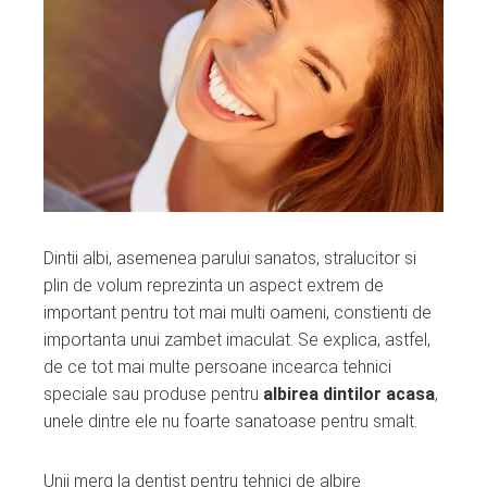
ebook
ter
edIn
erest
mbleupon
Dintii albi, asemenea parului sanatos, stralucitor si
plin de volum reprezinta un aspect extrem de
l
important pentru tot mai multi oameni, constienti de
importanta unui zambet imaculat. Se explica, astfel,
de ce tot mai multe persoane incearca tehnici
speciale sau produse pentru
albirea dintilor acasa
,
unele dintre ele nu foarte sanatoase pentru smalt.
Unii merg la dentist pentru tehnici de albire