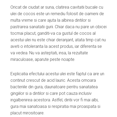
Oricat de ciudat ar suna, clatirea cavitatii bucale cu
ulei de cocos este un remediu folosit de oameni de
multa vreme si care ajuta la albirea dintilor si
pastrarea sanatatii gurii. Chiar daca nu pare un obicei
tocmai placut, ganditi-va ca gustul de cocos al
acestui ulei nu este chiar deranjant, atata timp cat nu
aveti o intoleranta la acest produs, iar diferenta se
va vedea. Nu va asteptati, insa, la rezultate
miraculoase, aparute peste noapte.
Explicatia efectului acestui ulei este faptul ca are un
continut crescut de acid lauric. Acesta omoara
bacteriile din gura, daunatoare pentru sanatatea
gingiilor si a dintilor si care pot cauza inclusiv
ingalbenirea acestora. Astfel, dintii vor fi mai albi,
gura mai sanatoasa si respiratia mai proaspata si
placut mirositoare.