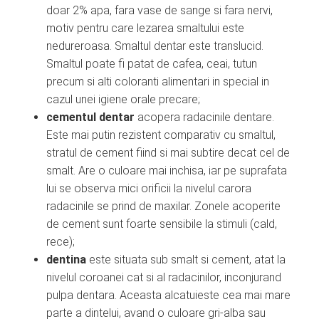
doar 2% apa, fara vase de sange si fara nervi,
motiv pentru care lezarea smaltului este
nedureroasa. Smaltul dentar este translucid.
Smaltul poate fi patat de cafea, ceai, tutun
precum si alti coloranti alimentari in special in
cazul unei igiene orale precare;
cementul dentar
acopera radacinile dentare.
Este mai putin rezistent comparativ cu smaltul,
stratul de cement fiind si mai subtire decat cel de
smalt. Are o culoare mai inchisa, iar pe suprafata
lui se observa mici orificii la nivelul carora
radacinile se prind de maxilar. Zonele acoperite
de cement sunt foarte sensibile la stimuli (cald,
rece);
dentina
este situata sub smalt si cement, atat la
nivelul coroanei cat si al radacinilor, inconjurand
pulpa dentara. Aceasta alcatuieste cea mai mare
parte a dintelui, avand o culoare gri-alba sau