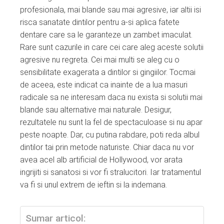
profesionala, mai blande sau mai agresive, iar altii isi
risca sanatate dintilor pentru a-si aplica fatete
dentare care sa le garanteze un zambet imaculat.
Rare sunt cazurile in care cei care aleg aceste solutii
agresive nu regreta. Cei mai multi se aleg cu o
sensibilitate exagerata a dintilor si gingiilor. Tocmai
de aceea, este indicat ca inainte de a lua masuri
radicale sa ne interesam daca nu exista si solutii mai
blande sau alternative mai naturale. Desigur,
rezultatele nu sunt la fel de spectaculoase si nu apar
peste noapte. Dar, cu putina rabdare, poti reda albul
dintilor tai prin metode naturiste. Chiar daca nu vor
avea acel alb artificial de Hollywood, vor arata
ingrijiti si sanatosi si vor fi stralucitori. Iar tratamentul
va fi si unul extrem de ieftin si la indemana.
Sumar articol: