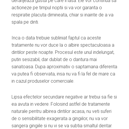
deranjeaza gustul pe care il lasa. Ele vor continua sa
actioneze pe timpul noptii si va vor garanta o
respiratie placuta dimineata, chiar si inainte de a va
spala pe dinti.
Inca o data trebuie subliniat faptul ca aceste
tratamente nu vor duce la o albire spectaculoasa a
dintilor peste noapte. Procesul este unul indelungat,
putin sesizabil, dar dublat de o dantura mai
sanatoasa. Dupa aproximativ o saptamana diferenta
va putea fi observata, insa nu va fi la fel de mare ca
in cazul produselor comerciale.
Lipsa efectelor secundare negative ar trebui sa fie si
ea avuta in vedere. Folosind astfel de tratamente
naturale pentru albirea dintilor acasa, nu veti suferi
de o sensibilitate exagerata a gingiilor, nu va vor
sangera gingiile si nu vi se va subtia smaltul dentar.