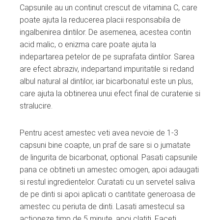
Capsunile au un continut crescut de vitamina C, care
poate ajuta la reducerea placii responsabila de
ingalbenirea dintilor. De asemenea, acestea contin
acid malic, o enizma care poate ajuta la
indepartarea petelor de pe suprafata dintilor. Sarea
are efect abraziv, indepartand impuritatile si redand
albul natural al dintilor, iar bicarbonatul este un plus,
care ajuta la obtinerea unui efect final de curatenie si
stralucire.
Pentru acest amestec veti avea nevoie de 1-3
capsuni bine coapte, un praf de sare si o jumatate
de lingurita de bicarbonat, optional. Pasati capsunile
pana ce obtineti un amestec omogen, apoi adaugati
si restul ingredientelor. Curatati cu un servetel saliva
de pe dinti si apoi aplicati o cantitate generoasa de
amestec cu periuta de dinti. Lasati amestecul sa
actioneze timp de 5 minute, apoi clatiti. Faceti