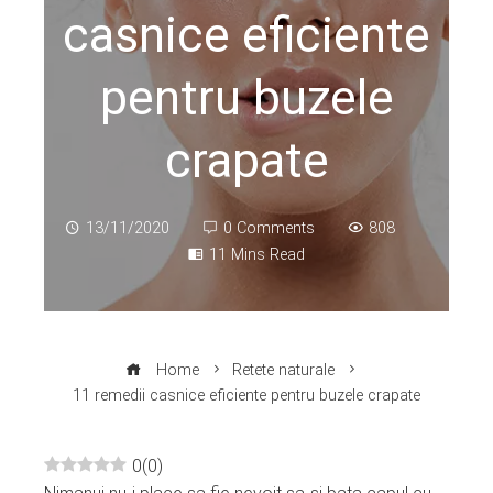
casnice eficiente
pentru buzele
crapate
13/11/2020
0 Comments
808
11 Mins Read
Home
Retete naturale
11 remedii casnice eficiente pentru buzele crapate
0
(
0
)