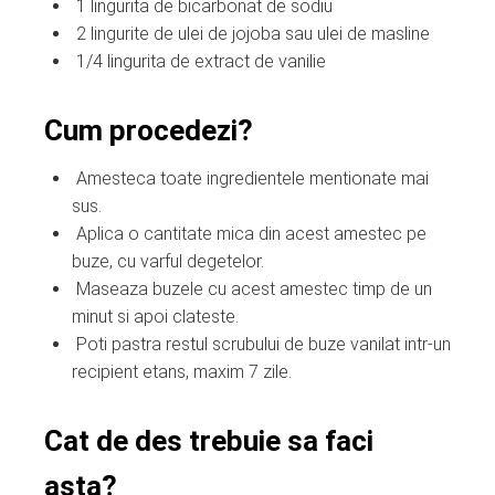
1 lingurita de bicarbonat de sodiu
2 lingurite de ulei de jojoba sau ulei de masline
1/4 lingurita de extract de vanilie
Cum procedezi?
Amesteca toate ingredientele mentionate mai
sus.
Aplica o cantitate mica din acest amestec pe
buze, cu varful degetelor.
Maseaza buzele cu acest amestec timp de un
minut si apoi clateste.
Poti pastra restul scrubului de buze vanilat intr-un
recipient etans, maxim 7 zile.
Cat de des trebuie sa faci
asta?