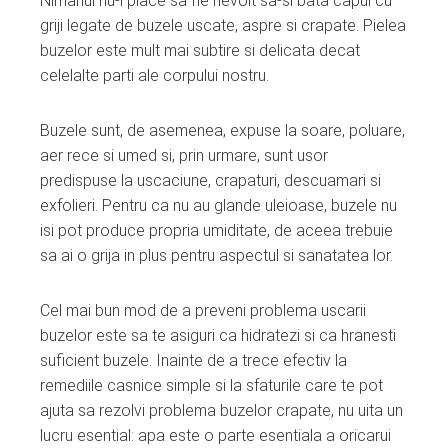
Nimanui nu-i place sa fie nevoit sa-si bata capul cu
ebook
griji legate de buzele uscate, aspre si crapate. Pielea
buzelor este mult mai subtire si delicata decat
ter
celelalte parti ale corpului nostru.
edIn
Buzele sunt, de asemenea, expuse la soare, poluare,
aer rece si umed si, prin urmare, sunt usor
erest
predispuse la uscaciune, crapaturi, descuamari si
exfolieri. Pentru ca nu au glande uleioase, buzele nu
mbleupon
isi pot produce propria umiditate, de aceea trebuie
sa ai o grija in plus pentru aspectul si sanatatea lor.
l
Cel mai bun mod de a preveni problema uscarii
buzelor este sa te asiguri ca hidratezi si ca hranesti
suficient buzele. Inainte de a trece efectiv la
remediile casnice simple si la sfaturile care te pot
ajuta sa rezolvi problema buzelor crapate, nu uita un
lucru esential: apa este o parte esentiala a oricarui