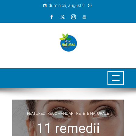
duminică, august 9
FEATURED
,
RECOMANDARI
,
RETETE NATURALE
11 remedii