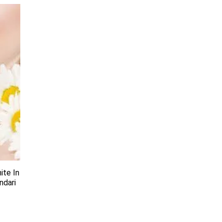
ite In
ndari