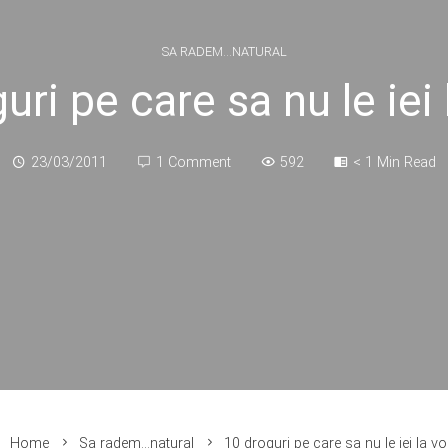
SA RADEM...NATURAL
uri pe care sa nu le iei 
23/03/2011
1 Comment
592
< 1 Min Read
Home
Sa radem...natural
10 droguri pe care sa nu le iei la vo