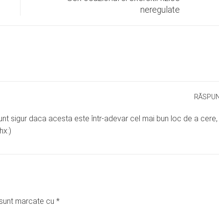
neregulate
RĂSPU
sunt sigur daca acesta este într-adevar cel mai bun loc de a cere,
hx:)
i sunt marcate cu
*