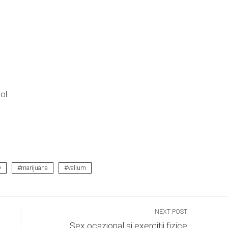
ol.
D
marijuana
valium
NEXT POST
Sex ocazional si exercitii fizice