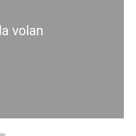
la volan
lan