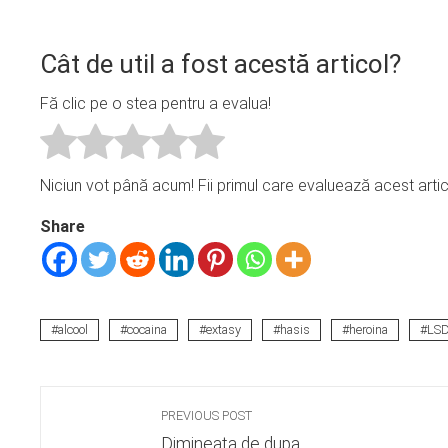
Cât de util a fost acestă articol?
Fă clic pe o stea pentru a evalua!
Niciun vot până acum! Fii primul care evaluează acest artic
Share
alcool
cocaina
extasy
hasis
heroina
LS
PREVIOUS POST
Dimineata de dupa