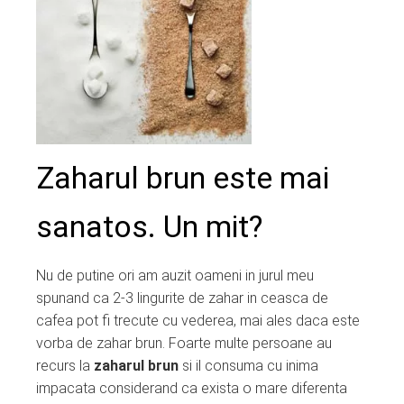
ter
edIn
erest
mbleupon
Zaharul brun este mai
l
sanatos. Un mit?
Nu de putine ori am auzit oameni in jurul meu
spunand ca 2-3 lingurite de zahar in ceasca de
cafea pot fi trecute cu vederea, mai ales daca este
vorba de zahar brun. Foarte multe persoane au
recurs la
zaharul brun
si il consuma cu inima
impacata considerand ca exista o mare diferenta