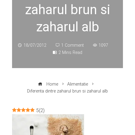
zaharul brun si
zaharul alb
18/07/2012
1 Comment
1097
2 Mins Read
Home
Alimentatie
Diferenta dintre zaharul brun si zaharul alb
5
(
2
)
ebook