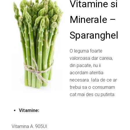
Vitamine si
ter
Minerale –
edIn
Sparanghel
erest
O leguma foarte
mbleupon
valoroasa dar careia,
din pacate, nu ii
l
acordam atentia
necesara. Iata de ce ar
trebui sa o consumam
cat mai des cu putinta:
Vitamine:
Vitamina A: 905UI