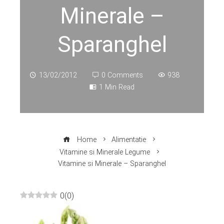
Minerale –
Sparanghel
13/02/2012
0 Comments
938
1 Min Read
Home
Alimentatie
Vitamine si Minerale Legume
Vitamine si Minerale – Sparanghel
0
(
0
)
ebook