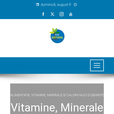
duminică, august 9
ALIMENTATIE
,
VITAMINE, MINERALE SI CALORII NUCI SI SEMINTE
Vitamine, Minerale