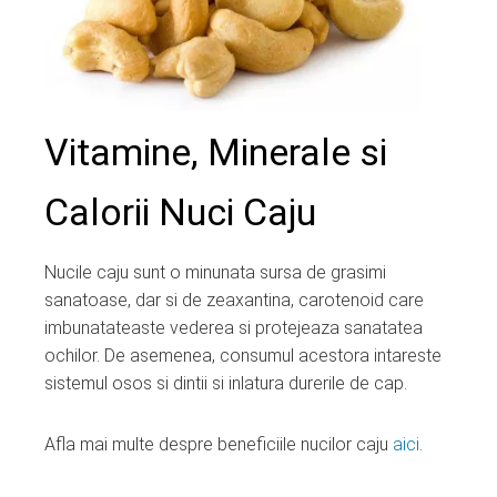
edIn
erest
mbleupon
Vitamine, Minerale si
l
Calorii Nuci Caju
Nucile caju sunt o minunata sursa de grasimi
sanatoase, dar si de zeaxantina, carotenoid care
imbunatateaste vederea si protejeaza sanatatea
ochilor. De asemenea, consumul acestora intareste
sistemul osos si dintii si inlatura durerile de cap.
Afla mai multe despre beneficiile nucilor caju
aici
.