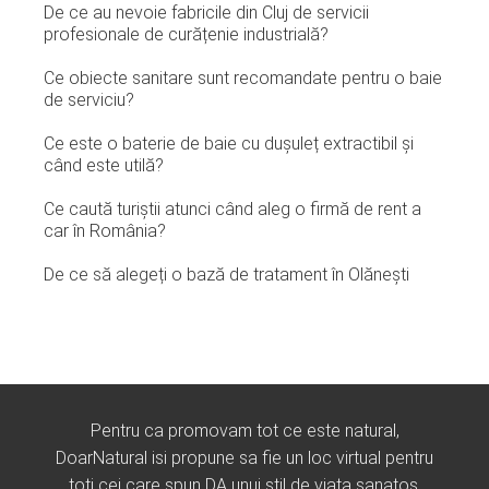
De ce au nevoie fabricile din Cluj de servicii
profesionale de curățenie industrială?
Ce obiecte sanitare sunt recomandate pentru o baie
de serviciu?
Ce este o baterie de baie cu dușuleț extractibil și
când este utilă?
Ce caută turiștii atunci când aleg o firmă de rent a
car în România?
De ce să alegeți o bază de tratament în Olănești
Pentru ca promovam tot ce este natural,
DoarNatural isi propune sa fie un loc virtual pentru
toti cei care spun DA unui stil de viata sanatos.