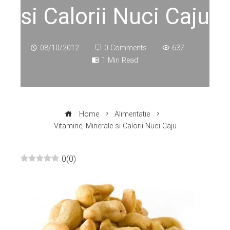
si Calorii Nuci Caju
08/10/2012
0 Comments
637
1 Min Read
Home
Alimentatie
Vitamine, Minerale si Calorii Nuci Caju
0
(
0
)
ebook
ter