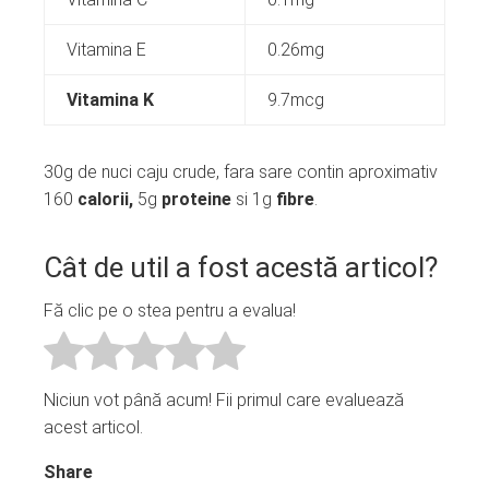
Vitamina E
0.26mg
Vitamina K
9.7mcg
30g de nuci caju crude, fara sare contin aproximativ
160
calorii,
5g
proteine
si 1g
fibre
.
Cât de util a fost acestă articol?
Fă clic pe o stea pentru a evalua!
Niciun vot până acum! Fii primul care evaluează
acest articol.
Share