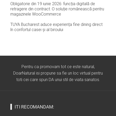
Obligatorie din 19 iunie 2026: funcția digitală de
retragere din contract. O soluție românească pentru
magazinele WooCommerce
TUYA Bucharest aduce experiența fine dining direct
în confortul casei și al biroului
Pentru ca promovam tot ce este natural,
DoarNatural isi propune sa fie un loc virtual pentru
toti cei care spun DA unui stil de viata sanatos.
ITI RECOMANDAM: