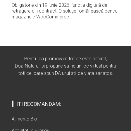
Obligatorie din 19 iunie 2026: funcția digitală de
retragere din contract. O soluție românească pentru
magazinele WooCommerce
Pentru ca promovam tot ce este natural,
DoarNatural isi propune sa fie un loc virtual pentru
toti cei care spun DA unui stil de viata sanatos.
ITI RECOMANDAM:
Alimente Bio
Activitati in Brasov