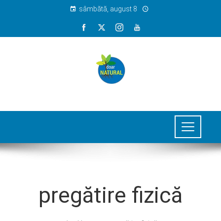
sâmbătă, august 8
pregătire fizică