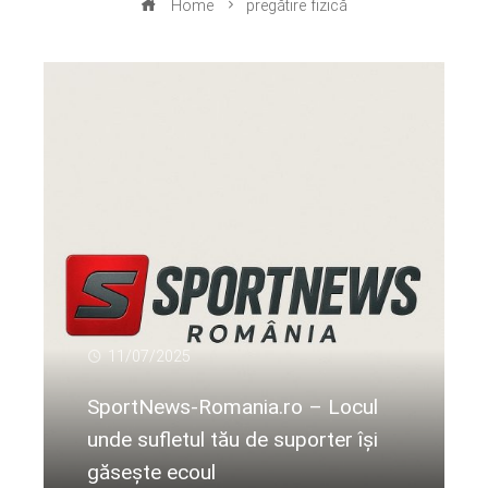
Home
pregătire fizică
11/07/2025
SportNews-Romania.ro – Locul
unde sufletul tău de suporter își
găsește ecoul