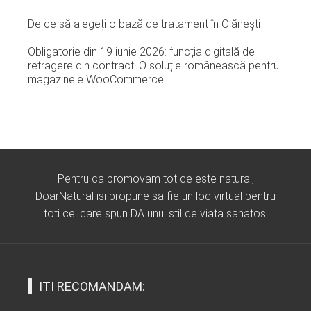
De ce să alegeți o bază de tratament în Olănești
Obligatorie din 19 iunie 2026: funcția digitală de
retragere din contract. O soluție românească pentru
magazinele WooCommerce
Pentru ca promovam tot ce este natural,
DoarNatural isi propune sa fie un loc virtual pentru
toti cei care spun DA unui stil de viata sanatos.
ITI RECOMANDAM: