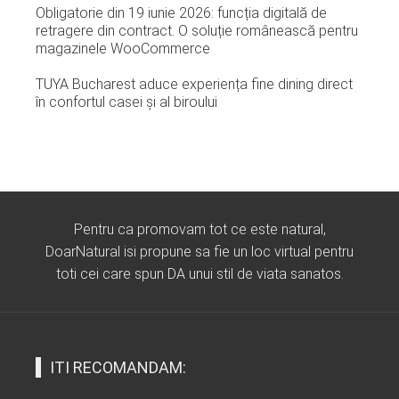
Obligatorie din 19 iunie 2026: funcția digitală de
retragere din contract. O soluție românească pentru
magazinele WooCommerce
TUYA Bucharest aduce experiența fine dining direct
în confortul casei și al biroului
Pentru ca promovam tot ce este natural,
DoarNatural isi propune sa fie un loc virtual pentru
toti cei care spun DA unui stil de viata sanatos.
ITI RECOMANDAM: