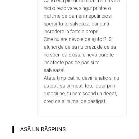
Cand esti pierdut in spatiu si nu vezi
nici o rezolvare, singur printre o
multime de oameni neputinciosi,
speranta te salveaza, dandu-ti
incredere in fortele proprii.
Cine nu are nevoie de ajutor?! Si
atunci de ce sa nu crezi, de ce sa
nu speri ca exista cineva care te
insoteste pas de pas si te
salveaza!
Atata timp cat nu devii fanatic si nu
astepti sa primesti totul doar prin
rugaciune, tu nemiscand un deget,
cred ca ai numai de castigat.
LASĂ UN RĂSPUNS