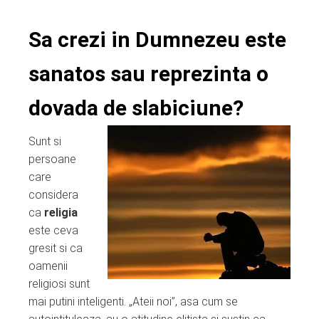
Sa crezi in Dumnezeu este
sanatos sau reprezinta o
dovada de slabiciune?
Sunt si
persoane
care
considera
ca
religia
este ceva
gresit si ca
oamenii
religiosi sunt
mai putini inteligenti. „Ateii noi”, asa cum se