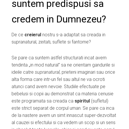
suntem predispusi sa
ter
credem in Dumnezeu?
edIn
erest
De ce
creierul
nostru s-a adaptat sa creada in
supranatural, zeitati, suflete si fantome?
mbleupon
Se pare ca suntem astfel structurati incat avem
l
tendinta „in mod natural” sa ne orientam gandurile si
ideile catre
supranatural
, prieteni imaginari sau orice
alta forma care intr-un fel sau altul ne va ocroti
atunci cand avem nevoie. Studiile efectuate pe
bebelusi si copii au demonstrat ca materia cenusie
este programata sa creada ca
spiritul
(sufletul)
este strict separat de corpul uman. Se pare ca inca
de la nastere avem un simt innascut super-dezvoltat
al cauzei si efectului si ca vedem un scop si un sens