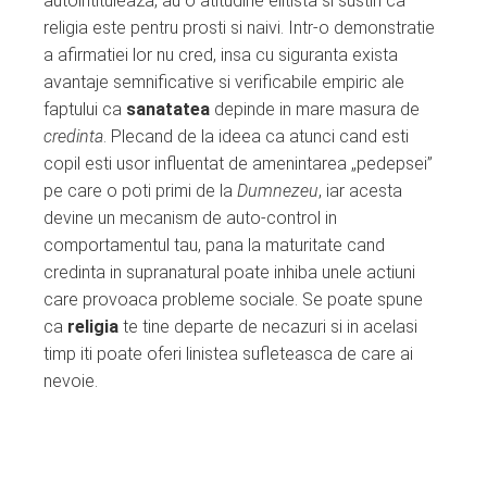
autointituleaza, au o atitudine elitista si sustin ca
religia este pentru prosti si naivi. Intr-o demonstratie
a afirmatiei lor nu cred, insa cu siguranta exista
avantaje semnificative si verificabile empiric ale
faptului ca
sanatatea
depinde in mare masura de
credinta
. Plecand de la ideea ca atunci cand esti
copil esti usor influentat de amenintarea „pedepsei”
pe care o poti primi de la
Dumnezeu
, iar acesta
devine un mecanism de auto-control in
comportamentul tau, pana la maturitate cand
credinta in supranatural poate inhiba unele actiuni
care provoaca probleme sociale. Se poate spune
ca
religia
te tine departe de necazuri si in acelasi
timp iti poate oferi linistea sufleteasca de care ai
nevoie.