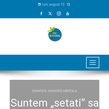
luni, august 10
SANATATE
,
SANATATE MENTALA
Suntem „setati” sa