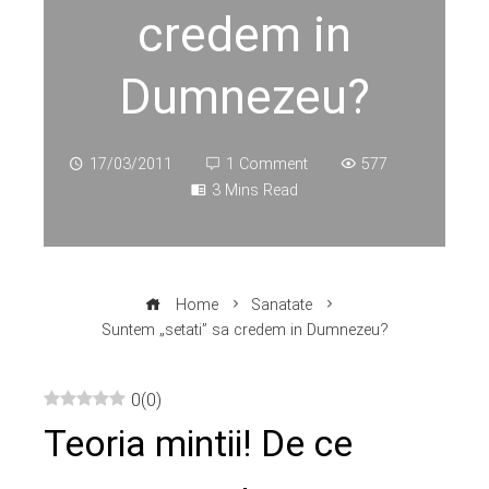
credem in
Dumnezeu?
17/03/2011
1 Comment
577
3 Mins Read
Home
Sanatate
Suntem „setati” sa credem in Dumnezeu?
0
(
0
)
Teoria mintii! De ce
ebook