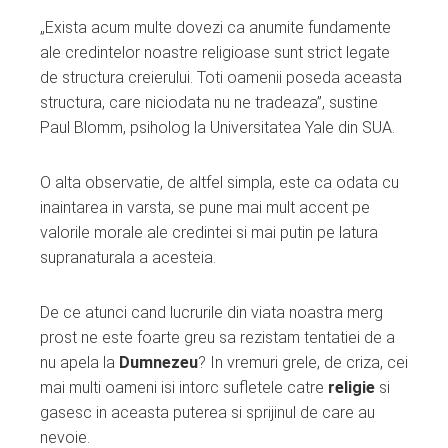
„Exista acum multe dovezi ca anumite fundamente
ale credintelor noastre religioase sunt strict legate
de structura creierului. Toti oamenii poseda aceasta
structura, care niciodata nu ne tradeaza”, sustine
Paul Blomm, psiholog la Universitatea Yale din SUA.
O alta observatie, de altfel simpla, este ca odata cu
inaintarea in varsta, se pune mai mult accent pe
valorile morale ale credintei si mai putin pe latura
supranaturala a acesteia.
De ce atunci cand lucrurile din viata noastra merg
prost ne este foarte greu sa rezistam tentatiei de a
nu apela la
Dumnezeu
? In vremuri grele, de criza, cei
mai multi oameni isi intorc sufletele catre
religie
si
gasesc in aceasta puterea si sprijinul de care au
nevoie.