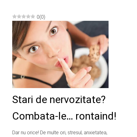
0
(
0
)
ebook
ter
edIn
erest
mbleupon
Stari de nervozitate?
l
Combata-le… rontaind!
Dar nu orice! De multe ori, stresul, anxietatea,