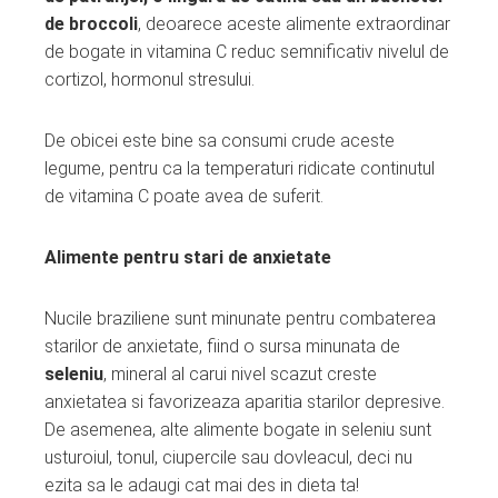
de broccoli
, deoarece aceste alimente extraordinar
de bogate in vitamina C reduc semnificativ nivelul de
cortizol, hormonul stresului.
De obicei este bine sa consumi crude aceste
legume, pentru ca la temperaturi ridicate continutul
de vitamina C poate avea de suferit.
Alimente pentru stari de anxietate
Nucile braziliene sunt minunate pentru combaterea
starilor de anxietate, fiind o sursa minunata de
seleniu
, mineral al carui nivel scazut creste
anxietatea si favorizeaza aparitia starilor depresive.
De asemenea, alte alimente bogate in seleniu sunt
usturoiul, tonul, ciupercile sau dovleacul, deci nu
ezita sa le adaugi cat mai des in dieta ta!