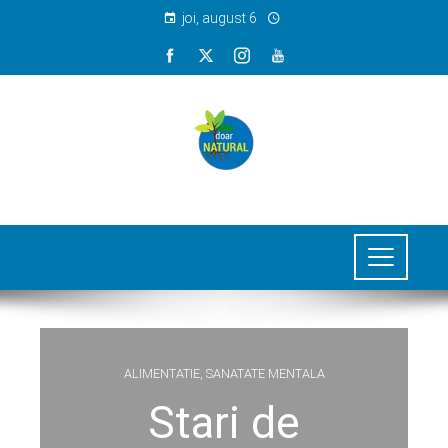
joi, august 6
ALIMENTATIE
,
SANATATE MENTALA
Stari de