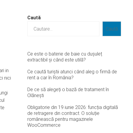
Caută
Caută
Ce este o baterie de baie cu dușuleț
extractibil și când este utilă?
ri in
Ce caută turiștii atunci când aleg o firmă de
rent a car în România?
i nici
De ce să alegeți o bază de tratament în
ungi
Olănești
cul
Obligatorie din 19 iunie 2026: funcția digitală
ste
de retragere din contract. O soluție
românească pentru magazinele
WooCommerce