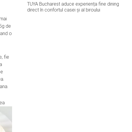
TUYA Bucharest aduce experiența fine dining
direct în confortul casei și al biroului
 mai
 5g de
rand o
, fie
na
de
ea.
mana.
tea