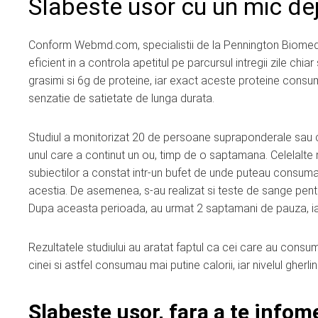
Slabeste usor cu un mic dej
Conform Webmd.com, specialistii de la Pennington Biomed
eficient in a controla apetitul pe parcursul intregii zile chia
grasimi si 6g de proteine, iar exact aceste proteine consum
senzatie de satietate de lunga durata.
Studiul a monitorizat 20 de persoane supraponderale sau c
unul care a continut un ou, timp de o saptamana. Celelalte me
subiectilor a constat intr-un bufet de unde puteau consuma 
acestia. De asemenea, s-au realizat si teste de sange pent
Dupa aceasta perioada, au urmat 2 saptamani de pauza, iar a
Rezultatele studiului au aratat faptul ca cei care au con
cinei si astfel consumau mai putine calorii, iar nivelul gherli
Slabeste usor, fara a te infom