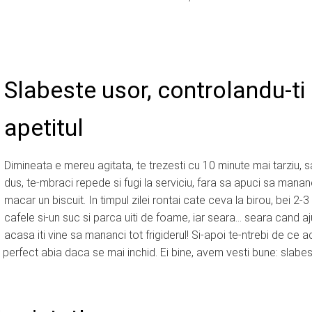
Slabeste usor, controlandu-ti
apetitul
Dimineata e mereu agitata, te trezesti cu 10 minute mai tarziu, sa
dus, te-mbraci repede si fugi la serviciu, fara sa apuci sa mananc
macar un biscuit. In timpul zilei rontai cate ceva la birou, bei 2-3
cafele si-un suc si parca uiti de foame, iar seara… seara cand aj
acasa iti vine sa mananci tot frigiderul! Si-apoi te-ntrebi de ce a
u perfect abia daca se mai inchid. Ei bine, avem vesti bune: slabe