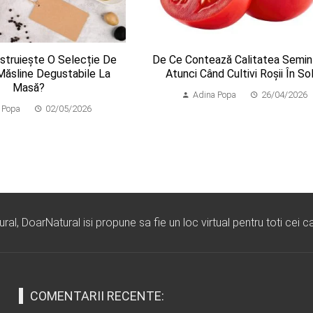
truiește O Selecție De
​De Ce Contează Calitatea Semin
 Măsline Degustabile La
Atunci Când Cultivi Roșii În So
Masă?
Adina Popa
26/04/2026
 Popa
02/05/2026
l, DoarNatural isi propune sa fie un loc virtual pentru toti cei ca
COMENTARII RECENTE: