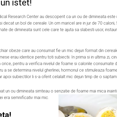
un istet!
ical Research Center au descoperit ca un ou de dimineata este
r si decat un bol de cereale. Un om maricel are in jur de 70 calorii,
ate de dimineata sunt cele care te ajuta sa slabesti usor, instau
hiar obeze care au consumat fie un mic dejun format din cereale
se erau identice pentru toti subiectii. In prima si in ultima zi, ci
orice, pentru a verifica nivelul de foame si caloriile consumate 
ru a se determina nivelul gherlinei, hormonul ce stimuleaza foam
poi subiectilor li s-a oferit celalalt mic dejun timp de o sapta
sumat un ou dimineata simteau o senzatie de foame mai mica
inain
nei era semnificativ mai mic.
eta!