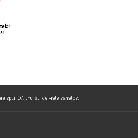
țelor
lar
re spun DA unui stil de viata sanatos.