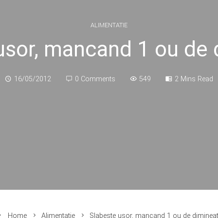
ALIMENTATIE
usor, mancand 1 ou de 
16/05/2012
0 Comments
549
2 Mins Read
Home
Alimentatie
Slabeste usor, mancand 1 ou de dimineat