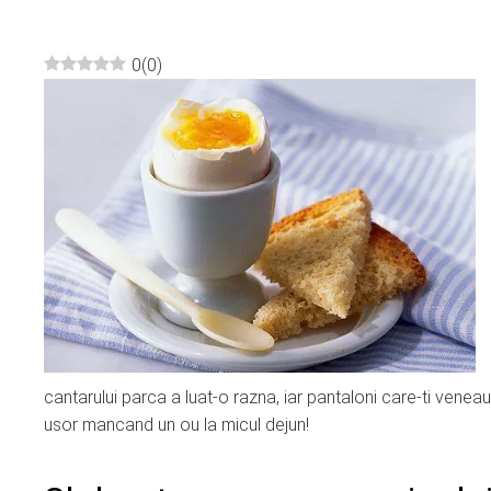
0
(
0
)
ebook
ter
edIn
erest
mbleupon
cantarului parca a luat-o razna, iar pantaloni care-ti venea
l
usor mancand un ou la micul dejun!