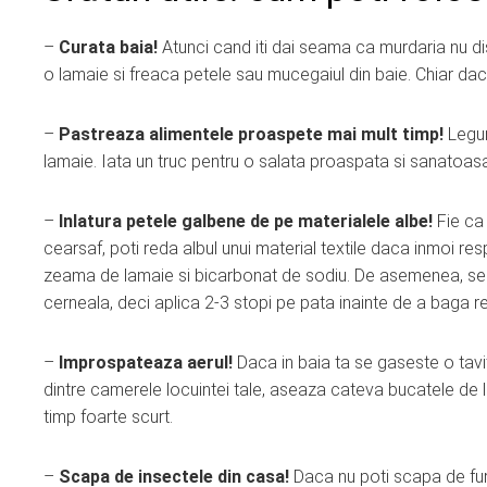
–
Curata baia!
Atunci cand iti dai seama ca murdaria nu di
o lamaie si freaca petele sau mucegaiul din baie. Chiar daca 
–
Pastreaza alimentele proaspete mai mult timp!
Legum
lamaie. Iata un truc pentru o salata proaspata si sanatoas
–
Inlatura petele galbene de pe materialele albe!
Fie ca
cearsaf, poti reda albul unui material textile daca inmoi r
zeama de lamaie si bicarbonat de sodiu. De asemenea, se p
cerneala, deci aplica 2-3 stopi pe pata inainte de a baga r
–
Improspateaza aerul!
Daca in baia ta se gaseste o tavit
dintre camerele locuintei tale, aseaza cateva bucatele de l
timp foarte scurt.
–
Scapa de insectele din casa!
Daca nu poti scapa de fur