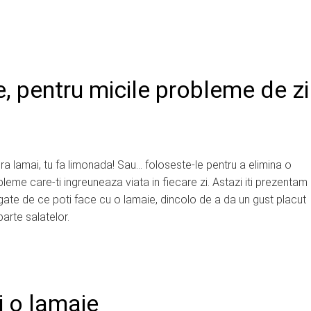
le, pentru micile probleme de zi
era lamai, tu fa limonada! Sau… foloseste-le pentru a elimina o
eme care-ti ingreuneaza viata in fiecare zi. Astazi iti prezentam
gate de ce poti face cu o lamaie, dincolo de a da un gust placut
arte salatelor.
si o lamaie