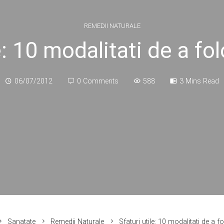
REMEDII NATURALE
e: 10 modalitati de a fo
06/07/2012
0 Comments
588
3 Mins Read
Sanatate
Remedii Naturale
Sfaturi utile: 10 modalitati de a f