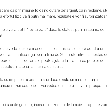
spare ca prin minune folosind cutare detergent, ca in reclame, s
efortul fizic va fi putin mai mare, rezultatele vor fi surprinzatoar
ele verzi pot fi “revitalizate” daca le clatesti putin in zeama de
a!
 este vorba despre maneca unei camasi sau despre coltul unui
espectiva bucatica ingalbenita timp de 30 minute intr-un amestec d
are ca sucul de lamaie poate ajuta si la inlaturarea petelor de
espectivul material la masina de spalat.
a cu nisip pentru pisicuta sau daca exista un miros deranjant int
amaie intr-un castonel si vei vedea cum aerul se va improspata i
nici sau de gandaci, incearca si zeama de lamaie: stropeste zon