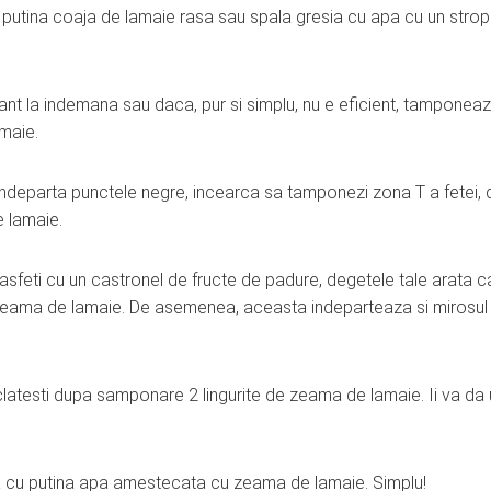
i putina coaja de lamaie rasa sau spala gresia cu apa cu un stro
nt la indemana sau daca, pur si simplu, nu e eficient, tamponea
maie.
 indeparta punctele negre, incearca sa tamponezi zona T a fetei,
e lamaie.
sfeti cu un castronel de fructe de padure, degetele tale arata c
na zeama de lamaie. De asemenea, aceasta indeparteaza si mirosul
clatesti dupa samponare 2 lingurite de zeama de lamaie. Ii va da
a cu putina apa amestecata cu zeama de lamaie. Simplu!