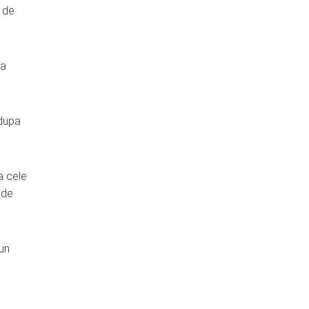
p de
za
 dupa
a cele
 de
 un