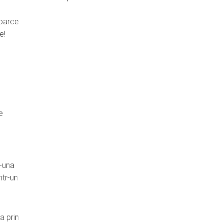
toarce
e!
e
r-una
ntr-un
a prin