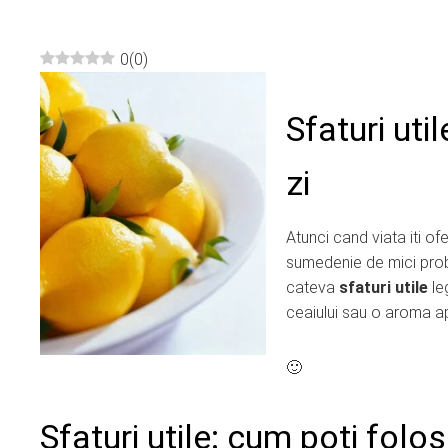
0
(
0
)
ebook
Sfaturi uti
ter
zi
edIn
Atunci cand viata iti of
erest
sumedenie de mici probl
cateva
sfaturi utile
le
mbleupon
ceaiului sau o aroma ap
l
🙂
Sfaturi utile: cum poti folo