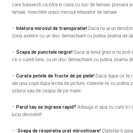
care banuiesti ca intra in casa cu suc de lamaie, presara s
lamaie. Insectele urasc mirosul intepator de lamaie.
–
Inlatura mirosul de transpiratie!
Daca nu ai un deodora
zona axilelor cu un disc demachiant cu putina zeama de la
–
Scapa de punctele negre!
Daca ai tenul gras si nu poti
ce o cureti bine, cu un disc demachiant cu putina zeama d
–
Curata petele de fructe de pe piele!
Daca dupa ce te ra
ale unui copil dupa lectia de picture, clateste-te cu puti
usturoi sau de ceapa de pe maini.
–
Parul tau se ingrasa rapid?
Adauga in apa cu care ti-l 
luciu deosebit!
–
Scapa de respiratia urat mirositoare!
Clateste-ti gur