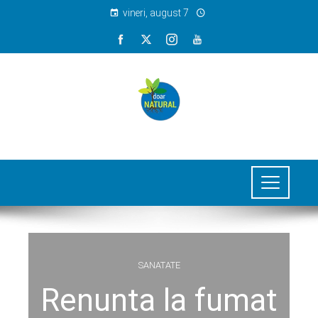
vineri, august 7
SANATATE
Renunta la fumat