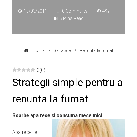
10/03/2011
0 Comments
499
3 Mins Read
Home
Sanatate
Renunta la fumat
0
(
0
)
Strategii simple pentru a
ebook
renunta la fumat
ter
edIn
Soarbe apa rece si consuma mese mici
erest
Apa rece te