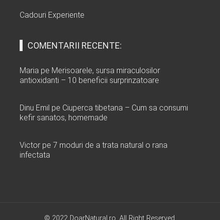
Cadouri Experiente
COMENTARII RECENTE:
Maria
pe
Merisoarele, sursa miraculosilor
antioxidanti – 10 beneficii surprinzatoare
Dinu Emil
pe
Ciuperca tibetana – Cum sa consumi
kefir sanatos, homemade
Victor
pe
7 moduri de a trata natural o rana
infectata
© 2022 DoarNatural.ro. All Right Reserved.