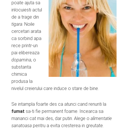
poate ajuta sa
mbleupon
inlocuiesti actul
de a trage din
tigara
. Noile
l
cercetari arata
ca sorbind apa
rece printr-un
pai elibereaza
dopamina
, o
substanta
chimica
produsa la
nivelul creierului care induce o stare de bine.
Se intampla foarte des ca atunci cand renunti la
fumat
sa-ti fie permanent foame. Incearca sa
mananci cat mai des, dar putin. Alege o
alimentatie
sanatoasa
pentru a evita cresterea in greutate.