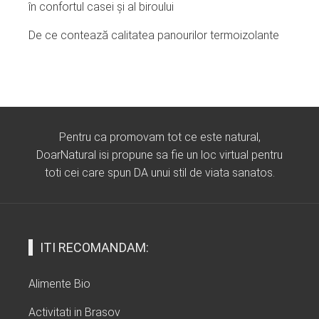
în confortul casei și al biroului
De ce contează calitatea panourilor termoizolante
Pentru ca promovam tot ce este natural,
DoarNatural isi propune sa fie un loc virtual pentru
toti cei care spun DA unui stil de viata sanatos.
ITI RECOMANDAM:
Alimente Bio
Activitati in Brasov