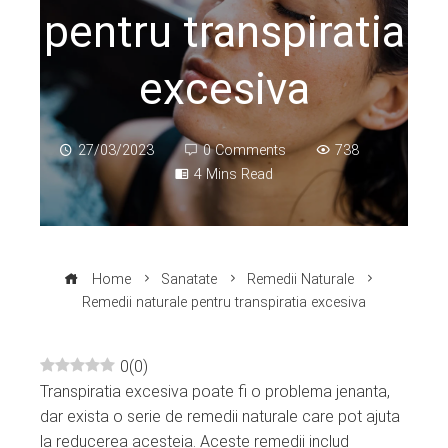
pentru transpiratia
excesiva
27/03/2023
0 Comments
738
4 Mins Read
Home
Sanatate
Remedii Naturale
Remedii naturale pentru transpiratia excesiva
0
(
0
)
Transpiratia excesiva poate fi o problema jenanta,
ebook
dar exista o serie de remedii naturale care pot ajuta
la reducerea acesteia. Aceste remedii includ