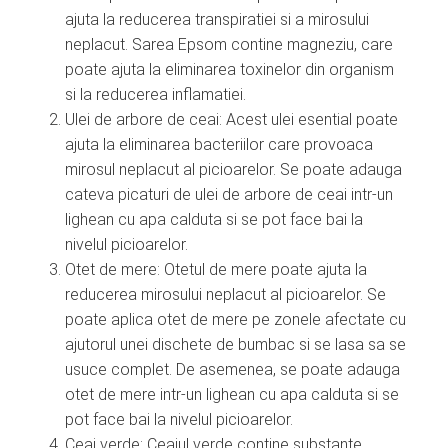
ajuta la reducerea transpiratiei si a mirosului
neplacut. Sarea Epsom contine magneziu, care
poate ajuta la eliminarea toxinelor din organism
si la reducerea inflamatiei.
Ulei de arbore de ceai: Acest ulei esential poate
ajuta la eliminarea bacteriilor care provoaca
mirosul neplacut al picioarelor. Se poate adauga
cateva picaturi de ulei de arbore de ceai intr-un
lighean cu apa calduta si se pot face bai la
nivelul picioarelor.
Otet de mere: Otetul de mere poate ajuta la
reducerea mirosului neplacut al picioarelor. Se
poate aplica otet de mere pe zonele afectate cu
ajutorul unei dischete de bumbac si se lasa sa se
usuce complet. De asemenea, se poate adauga
otet de mere intr-un lighean cu apa calduta si se
pot face bai la nivelul picioarelor.
Ceai verde: Ceaiul verde contine substante