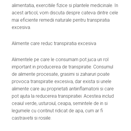
ter
alimentatia, exercitiile fizice si plantele medicinale. In
acest articol, vom discuta despre cateva dintre cele
edIn
mai eficiente remedii naturale pentru transpiratia
excesiva.
erest
Alimente care reduc transpiratia excesiva
mbleupon
Alimentele pe care le consumam pot juca un rol
l
important in producerea de transpiratie. Consumul
de alimente procesate, grasimi si zaharuri poate
provoca transpiratie excesiva, dar exista si unele
alimente care au proprietati antiinflamatorii si care
pot ajuta la reducerea transpiratiei. Acestea includ
ceaiul verde, usturoiul, ceapa, semintele de in si
legumele cu continut ridicat de apa, cum ar fi
castravetii si rosiile.