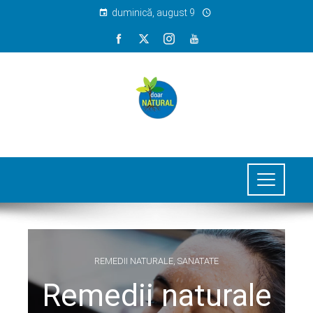
duminică, august 9
REMEDII NATURALE
,
SANATATE
Remedii naturale