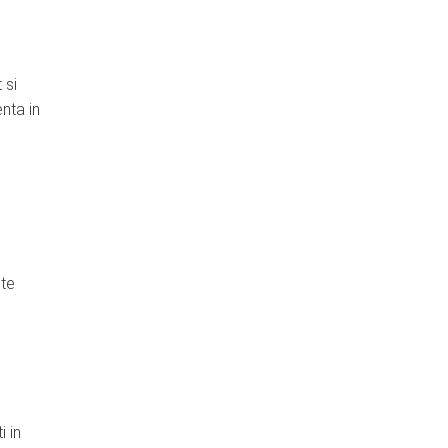
 si
nta in
nte
i in