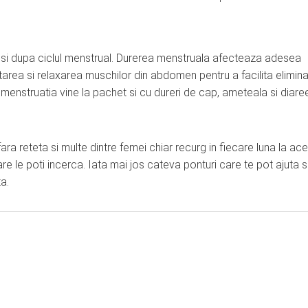
pul si dupa ciclul menstrual. Durerea menstruala afecteaza adesea
tarea si relaxarea muschilor din abdomen pentru a facilita elimin
menstruatia vine la pachet si cu dureri de cap, ameteala si diaree
 reteta si multe dintre femei chiar recurg in fiecare luna la ace
are le poti incerca. Iata mai jos cateva ponturi care te pot ajuta 
a.