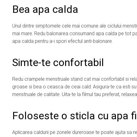
Bea apa calda
Unul dintre simptomele cele mai comune ale ciclului menstr
mai mare. Redu balonarea consumand apa calda pe tot parc
apa calda pentru a-i spori efectul anti-balonare.
Simte-te confortabil
Redu crampele menstruale stand cat mai confortabil si rela
groase si bea o ceasca de ceai cald. Asigura-te ca esti su
menstruale de calitate. Uita-te la filmul tau preferat, relaxe
Foloseste o sticla cu apa f
Aplicarea caldurii pe zonele dureroase te poate ajuta sa red