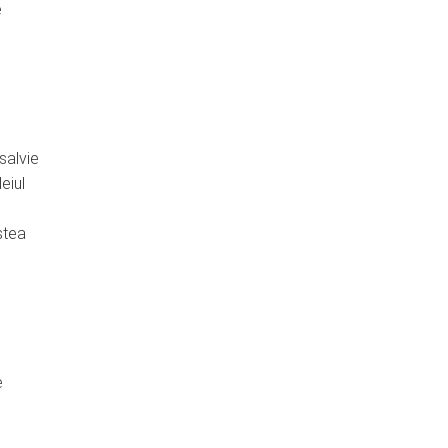
e
salvie
eiul
stea
e