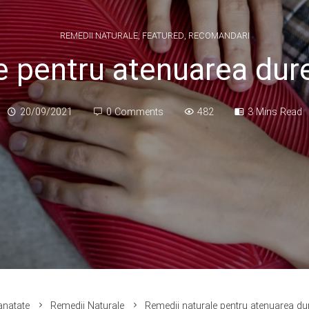
REMEDII NATURALE
,
FEATURED
,
RECOMANDARI
e pentru atenuarea dure
20/09/2021
0 Comments
482
3 Mins Read
anatate
Remedii Naturale
Remedii naturale pentru atenuarea du