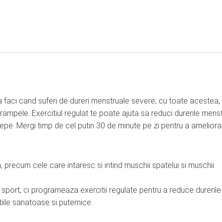
 sa faci cand suferi de dureri menstruale severe; cu toate acestea,
rampele. Exercitiul regulat te poate ajuta sa reduci durerile mens
ncepe. Mergi timp de cel putin 30 de minute pe zi pentru a ameliora
a, precum cele care intaresc si intind muschii spatelui si muschii
 sport, ci programeaza exercitii regulate pentru a reduce durerile
tiile sanatoase si puternice.