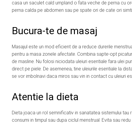
casa un saculet cald umpland o fata veche de perna cu orez
perna calda pe abdomen sau pe spate ori de cate ori simti
Bucura-te de masaj
Masajul este un mod eficient de a reduce durerile menstrua
pentru a masa zonele afectate. Combina sapte-opt picaturi d
de masline. Nu folosi niciodata uleiuri esentiale fara ulei pur
direct pe piele. De asemenea, tine uleiurile esentiale la di
se vor imbolnavi daca miros sau vin in contact cu uleiuri es
Atentie la dieta
Dieta joaca un rol semnificativ in sanatatea sistemului tau 
consumi in timpul sau dupa ciclul menstrual. Evita sau redu 