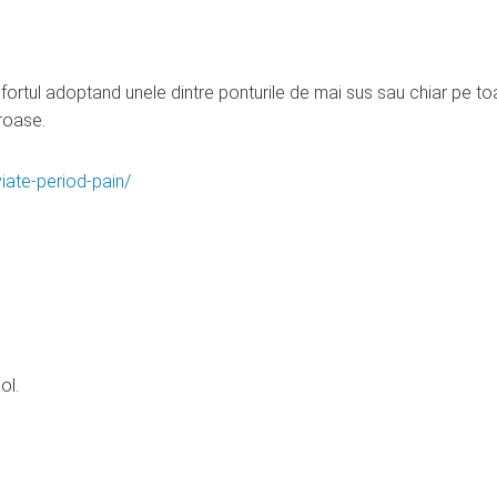
fortul adoptand unele dintre ponturile de mai sus sau chiar pe to
roase.
iate-period-pain/
ol.