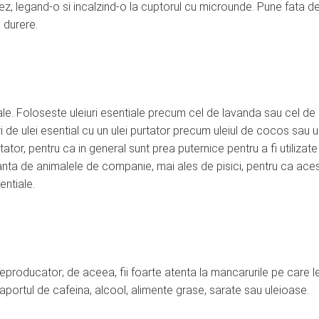
, legand-o si incalzind-o la cuptorul cu microunde. Pune fata d
 durere.
le. Foloseste uleiuri esentiale precum cel de lavanda sau cel de 
e ulei esential cu un ulei purtator precum uleiul de cocos sau ul
tator, pentru ca in general sunt prea puternice pentru a fi utilizate
stanta de animalele de companie, mai ales de pisici, pentru ca ace
entiale.
reproducator; de aceea, fii foarte atenta la mancarurile pe care l
aportul de cafeina, alcool, alimente grase, sarate sau uleioase.