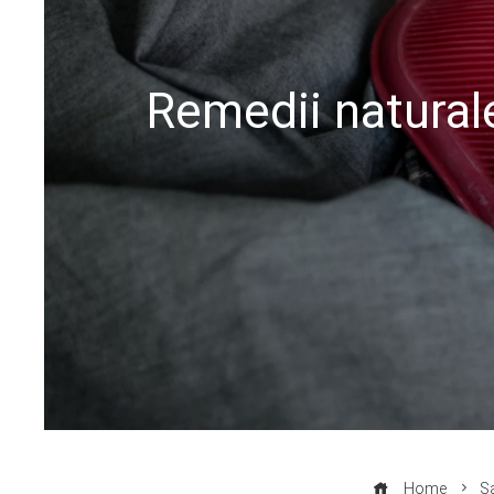
Remedii natural
Home
S