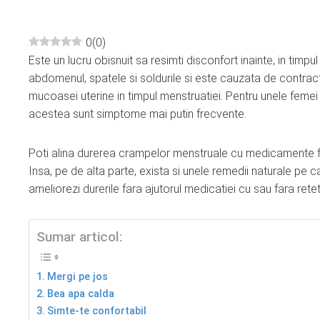
0
(
0
)
Este un lucru obisnuit sa resimti disconfort inainte, in tim
ebook
abdomenul, spatele si soldurile si este cauzata de contrac
mucoasei uterine in timpul menstruatiei. Pentru unele femei 
ter
acestea sunt simptome mai putin frecvente.
edIn
Poti alina durerea crampelor menstruale cu medicamente fara
Insa, pe de alta parte, exista si unele remedii naturale pe c
erest
ameliorezi durerile fara ajutorul medicatiei cu sau fara retet
mbleupon
Sumar articol:
l
Mergi pe jos
Bea apa calda
Simte-te confortabil