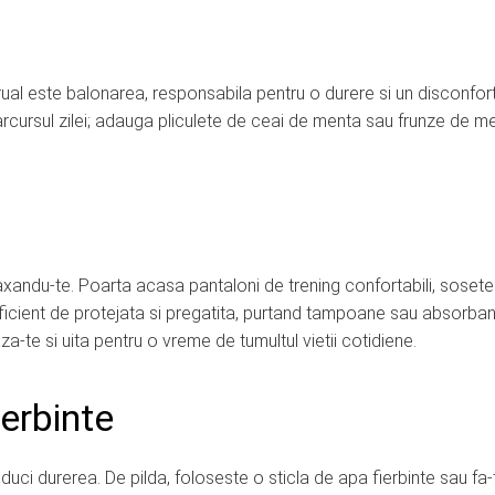
ual este balonarea, responsabila pentru o durere si un disconfort
ursul zilei; adauga pliculete de ceai de menta sau frunze de me
xandu-te. Poarta acasa pantaloni de trening confortabili, sosete
ficient de protejata si pregatita, purtand tampoane sau absorba
aza-te si uita pentru o vreme de tumultul vietii cotidiene.
ierbinte
uci durerea. De pilda, foloseste o sticla de apa fierbinte sau fa-t