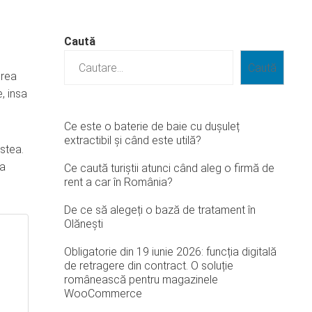
Caută
Caută
area
, insa
Ce este o baterie de baie cu dușuleț
extractibil și când este utilă?
stea.
sa
Ce caută turiștii atunci când aleg o firmă de
rent a car în România?
De ce să alegeți o bază de tratament în
Olănești
Obligatorie din 19 iunie 2026: funcția digitală
de retragere din contract. O soluție
românească pentru magazinele
WooCommerce