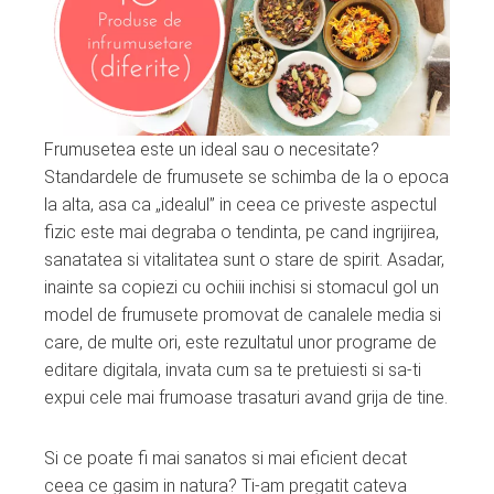
ter
edIn
erest
Frumusetea este un ideal sau o necesitate?
Standardele de frumusete se schimba de la o epoca
mbleupon
la alta, asa ca „idealul” in ceea ce priveste aspectul
fizic este mai degraba o tendinta, pe cand ingrijirea,
l
sanatatea si vitalitatea sunt o stare de spirit. Asadar,
inainte sa copiezi cu ochiii inchisi si stomacul gol un
model de frumusete promovat de canalele media si
care, de multe ori, este rezultatul unor programe de
editare digitala, invata cum sa te pretuiesti si sa-ti
expui cele mai frumoase trasaturi avand grija de tine.
Si ce poate fi mai sanatos si mai eficient decat
ceea ce gasim in natura? Ti-am pregatit cateva