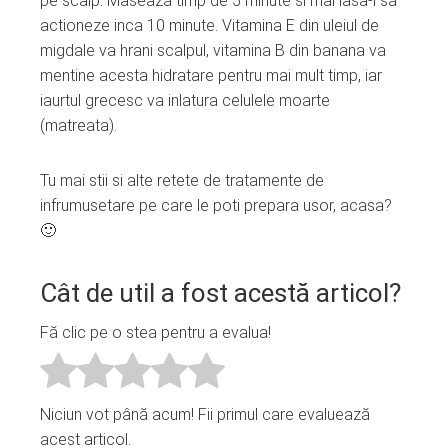
pe scalp. Maseaza timp de 5 minute si mai lasa-l sa
actioneze inca 10 minute. Vitamina E din uleiul de
migdale va hrani scalpul, vitamina B din banana va
mentine acesta hidratare pentru mai mult timp, iar
iaurtul grecesc va inlatura celulele moarte
(matreata).
Tu mai stii si alte retete de tratamente de
infrumusetare pe care le poti prepara usor, acasa?
🙂
Cât de util a fost acestă articol?
Fă clic pe o stea pentru a evalua!
Niciun vot până acum! Fii primul care evaluează
acest articol.