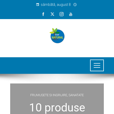
sâmbătă, august 8
FRUMUSETE SI INGRIJIRE
,
SANATATE
10 produse