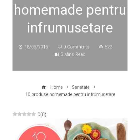
homemade pentru
infrumusetare
18/05/2015
0 Comments
622
5 Mins Read
Home
Sanatate
10 produse homemade pentru infrumusetare
0
(
0
)
ebook