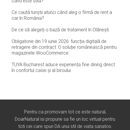
când este utilă?
Ce caută turiștii atunci când aleg o firmă de rent a
car în România?
De ce să alegeți o bază de tratament în Olănești
Obligatorie din 19 iunie 2026: funcția digitală de
retragere din contract. O soluție românească pentru
magazinele WooCommerce
TUYA Bucharest aduce experiența fine dining direct
în confortul casei și al biroului
Pentru ca promovam tot ce este natural,
DoarNatural isi propune sa fie un loc virtual pentru
toti cei care spun DA unui stil de viata sanatos.