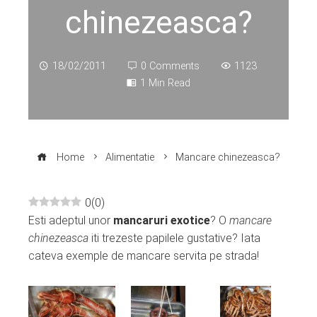
chinezeasca?
18/02/2011
0 Comments
1123
1 Min Read
Home
Alimentatie
Mancare chinezeasca?
0
(
0
)
Esti adeptul unor
mancaruri exotice
? O
mancare
ebook
chinezeasca
iti trezeste papilele gustative? Iata
cateva exemple de mancare servita pe strada!
ter
edIn