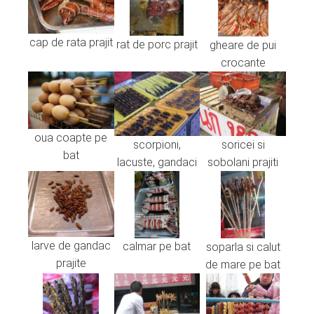
erest
cap de rata prajit
rat de porc prajit
gheare de pui
crocante
mbleupon
l
oua coapte pe
scorpioni,
soricei si
bat
lacuste, gandaci
sobolani prajiti
larve de gandac
calmar pe bat
soparla si calut
prajite
de mare pe bat