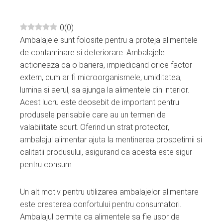
0
(
0
)
Ambalajele sunt folosite pentru a proteja alimentele
ebook
de contaminare si deteriorare. Ambalajele
actioneaza ca o bariera, impiedicand orice factor
ter
extern, cum ar fi microorganismele, umiditatea,
lumina si aerul, sa ajunga la alimentele din interior.
edIn
Acest lucru este deosebit de important pentru
produsele perisabile care au un termen de
erest
valabilitate scurt. Oferind un strat protector,
ambalajul alimentar ajuta la mentinerea prospetimii si
calitatii produsului, asigurand ca acesta este sigur
mbleupon
pentru consum.
l
Un alt motiv pentru utilizarea ambalajelor alimentare
este cresterea confortului pentru consumatori.
Ambalajul permite ca alimentele sa fie usor de