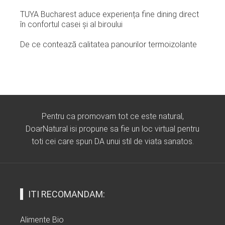
TUYA Bucharest aduce experiența fine dining direct
în confortul casei și al biroului
De ce contează calitatea panourilor termoizolante
Pentru ca promovam tot ce este natural,
DoarNatural isi propune sa fie un loc virtual pentru
toti cei care spun DA unui stil de viata sanatos.
ITI RECOMANDAM:
Alimente Bio