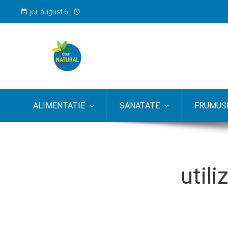
joi, august 6
ALIMENTATIE
SANATATE
FRUMUSE
util