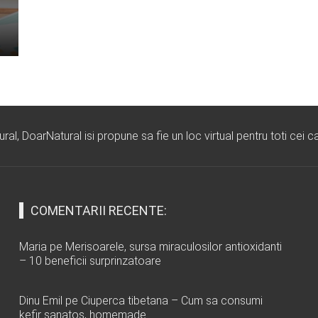
l, DoarNatural isi propune sa fie un loc virtual pentru toti cei ca
COMENTARII RECENTE:
Maria
pe
Merisoarele, sursa miraculosilor antioxidanti
– 10 beneficii surprinzatoare
Dinu Emil
pe
Ciuperca tibetana – Cum sa consumi
kefir sanatos, homemade