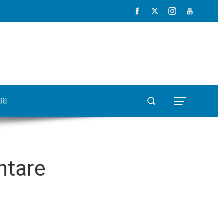
RI
ntare