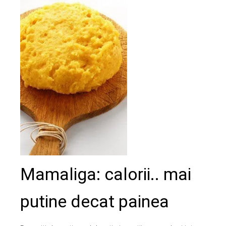
ebook
ter
edIn
erest
mbleupon
l
Mamaliga: calorii.. mai
putine decat painea