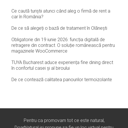
Ce caută turiștii atunci când aleg o firmă de rent a
car în România?
De ce să alegeți o bază de tratament în Olănești
Obligatorie din 19 iunie 2026: funcția digitală de
retragere din contract. O soluție românească pentru
magazinele WooCommerce
TUYA Bucharest aduce experiența fine dining direct
în confortul casei și al biroului
De ce contează calitatea panourilor termoizolante
Pentru ca promovam tot ce este natural,
DoarNatural isi propune sa fie un loc virtual pentru