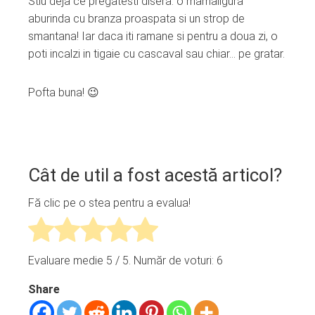
Stiu deja ce pregatesti disera: o mamaligura
aburinda cu branza proaspata si un strop de
smantana! Iar daca iti ramane si pentru a doua zi, o
poti incalzi in tigaie cu cascaval sau chiar… pe gratar.
Pofta buna! 😉
Cât de util a fost acestă articol?
Fă clic pe o stea pentru a evalua!
Evaluare medie
5
/ 5. Număr de voturi:
6
Share