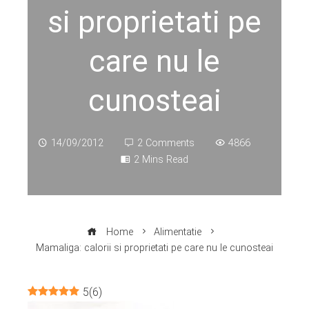
si proprietati pe
care nu le
cunosteai
14/09/2012
2 Comments
4866
2 Mins Read
Home
Alimentatie
Mamaliga: calorii si proprietati pe care nu le cunosteai
5
(
6
)