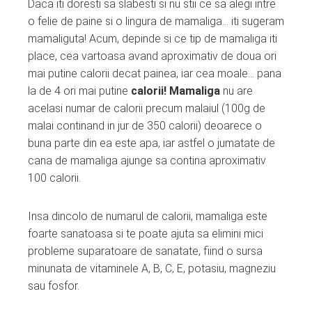
Daca iti doresti sa slabesti si nu stii ce sa alegi intre
o felie de paine si o lingura de mamaliga… iti sugeram
mamaliguta! Acum, depinde si ce tip de mamaliga iti
place, cea vartoasa avand aproximativ de doua ori
mai putine calorii decat painea, iar cea moale… pana
la de 4 ori mai putine
calorii! Mamaliga
nu are
acelasi numar de calorii precum malaiul (100g de
malai continand in jur de 350 calorii) deoarece o
buna parte din ea este apa, iar astfel o jumatate de
cana de mamaliga ajunge sa contina aproximativ
100 calorii.
Insa dincolo de numarul de calorii, mamaliga este
foarte sanatoasa si te poate ajuta sa elimini mici
probleme suparatoare de sanatate, fiind o sursa
minunata de vitaminele A, B, C, E, potasiu, magneziu
sau fosfor.