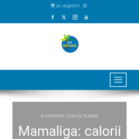
joi, august 6
ALIMENTATIE
,
CURA DE SLABIRE
Mamaliga: calorii