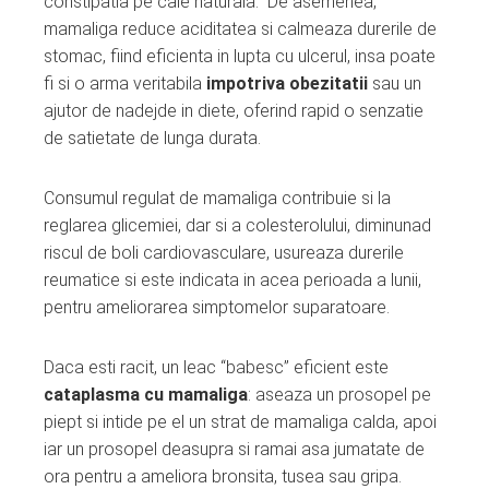
constipatia pe cale naturala. De asemenea,
mamaliga reduce aciditatea si calmeaza durerile de
stomac, fiind eficienta in lupta cu ulcerul, insa poate
fi si o arma veritabila
impotriva obezitatii
sau un
ajutor de nadejde in diete, oferind rapid o senzatie
de satietate de lunga durata.
Consumul regulat de mamaliga contribuie si la
reglarea glicemiei, dar si a colesterolului, diminunad
riscul de boli cardiovasculare, usureaza durerile
reumatice si este indicata in acea perioada a lunii,
pentru ameliorarea simptomelor suparatoare.
Daca esti racit, un leac “babesc” eficient este
cataplasma cu mamaliga
: aseaza un prosopel pe
piept si intide pe el un strat de mamaliga calda, apoi
iar un prosopel deasupra si ramai asa jumatate de
ora pentru a ameliora bronsita, tusea sau gripa.