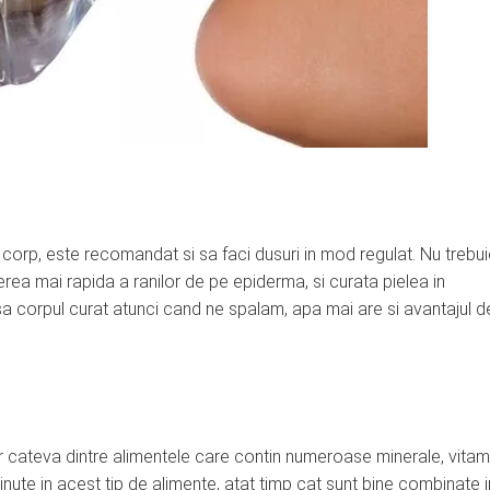
 corp, este recomandat si sa faci dusuri in mod regulat. Nu trebu
erea mai rapida a ranilor de pe epiderma, si curata pielea in
asa corpul curat atunci cand ne spalam, apa mai are si avantajul d
oar cateva dintre alimentele care contin numeroase minerale, vitam
inute in acest tip de alimente, atat timp cat sunt bine combinate i