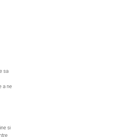
ie sa
e a ne
ine si
ntre