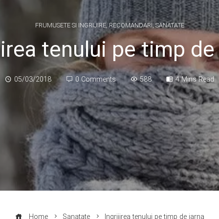
FRUMUSETE SI INGRIJIRE
,
RECOMANDARI
,
SANATATE
jirea tenului pe timp de
05/03/2018
0 Comments
588
4 Mins Read
Home
Sanatate
Ingrijirea tenului pe timp de iarna