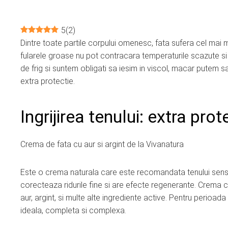
5
(
2
)
Dintre toate partile corpului omenesc, fata sufera cel mai m
ebook
fularele groase nu pot contracara temperaturile scazute si
de frig si suntem obligati sa iesim in viscol, macar putem 
ter
extra protectie.
edIn
Ingrijirea tenului: extra pro
erest
Crema de fata cu aur si argint de la Vivanatura
mbleupon
Este o crema naturala care este recomandata tenului sensibil
corecteaza ridurile fine si are efecte regenerante. Crema c
l
aur, argint, si multe alte ingrediente active. Pentru perioada
ideala, completa si complexa.