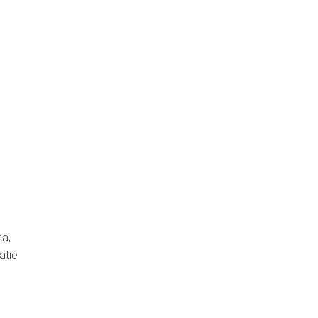
na,
atie