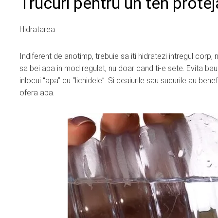
Trucuri pentru un ten protej
Hidratarea
Indiferent de anotimp, trebuie sa iti hidratezi intregul corp
sa bei apa in mod regulat, nu doar cand ti-e sete. Evita ba
inlocui “apa” cu “lichidele”. Si ceaiurile sau sucurile au ben
ofera apa.