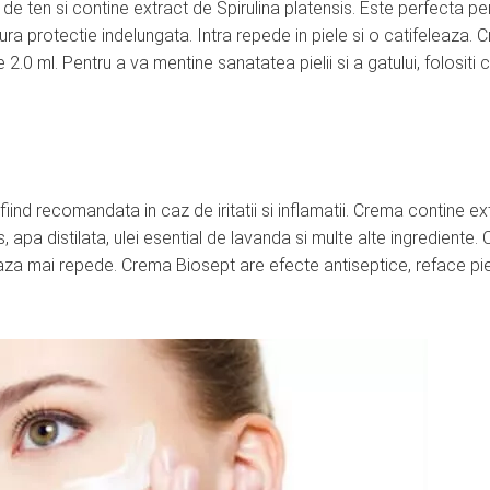
e ten si contine extract de Spirulina platensis. Este perfecta pe
gura protectie indelungata. Intra repede in piele si o catifeleaza.
.0 ml. Pentru a va mentine sanatatea pielii si a gatului, folositi
fiind recomandata in caz de iritatii si inflamatii. Crema contine ex
 apa distilata, ulei esential de lavanda si multe alte ingrediente. 
eaza mai repede. Crema Biosept are efecte antiseptice, reface pie