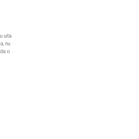
u uita
a, nu
nda o