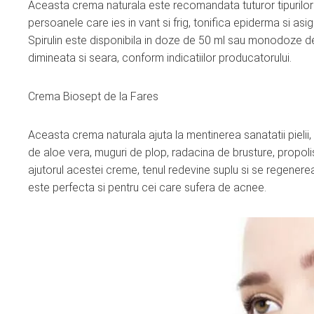
Aceasta crema naturala este recomandata tuturor tipurilor d
persoanele care ies in vant si frig, tonifica epiderma si asi
Spirulin este disponibila in doze de 50 ml sau monodoze de 2
dimineata si seara, conform indicatiilor producatorului.
Crema Biosept de la Fares
Aceasta crema naturala ajuta la mentinerea sanatatii pielii, 
de aloe vera, muguri de plop, radacina de brusture, propolis,
ajutorul acestei creme, tenul redevine suplu si se regener
este perfecta si pentru cei care sufera de acnee.