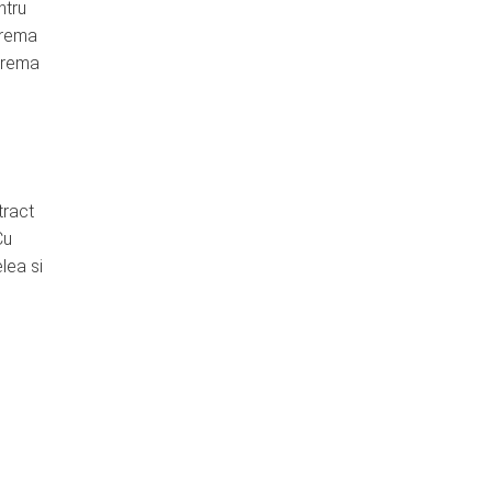
ntru
 Crema
 crema
tract
Cu
lea si