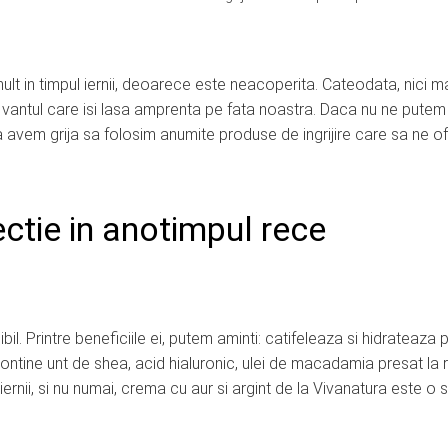
ult in timpul iernii, deoarece este neacoperita. Cateodata, nici 
 vantul care isi lasa amprenta pe fata noastra. Daca nu ne putem 
sa avem grija sa folosim anumite produse de ingrijire care sa ne o
tectie in anotimpul rece
. Printre beneficiile ei, putem aminti: catifeleaza si hidrateaza p
ontine unt de shea, acid hialuronic, ulei de macadamia presat la 
 iernii, si nu numai, crema cu aur si argint de la Vivanatura este o s