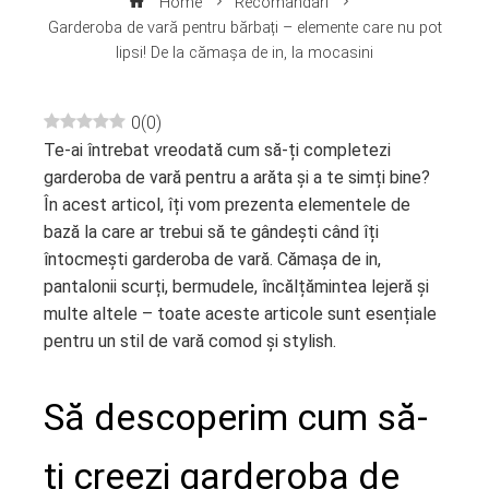
Home
Recomandari
Garderoba de vară pentru bărbați – elemente care nu pot
lipsi! De la cămașa de in, la mocasini
0
(
0
)
Te-ai întrebat vreodată cum să-ți completezi
ebook
garderoba de vară pentru a arăta și a te simți bine?
În acest articol, îți vom prezenta elementele de
ter
bază la care ar trebui să te gândești când îți
întocmești garderoba de vară. Cămașa de in,
edIn
pantalonii scurți, bermudele, încălțămintea lejeră și
multe altele – toate aceste articole sunt esențiale
erest
pentru un stil de vară comod și stylish.
mbleupon
Să descoperim cum să-
l
ți creezi garderoba de