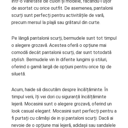
într-o varietate de culori și modele, făcându-i ușor
de asortat cu orice outfit. De asemenea, pantalonii
scurți sunt perfecți pentru activitățile de vară,
precum mersul la plajă sau grătarul din curte.
Pe lângă pantalonii scurți, bermudele sunt tot timpul
o alegere grozavă. Acestea oferă o opțiune mai
comodă decât pantalonii scurți, dar sunt totodată
stylish
. Bermudele vin în diferite lungimi și stiluri,
oferind o gamă largă de opțiuni pentru orice tip de
siluetă.
Acum, haide să discutăm despre încălțăminte. În
timpul verii, îți vei dori cu siguranță încălțăminte
lejeră. Mocasinii sunt o alegere grozavă, oferind un
look casual elegant. Mocasinii sunt perfecți pentru a
fi purtați cu cămăși de in și pantaloni scurți. Dacă ai
nevoie de o opțiune mai lejeră, adidașii sau sandalele