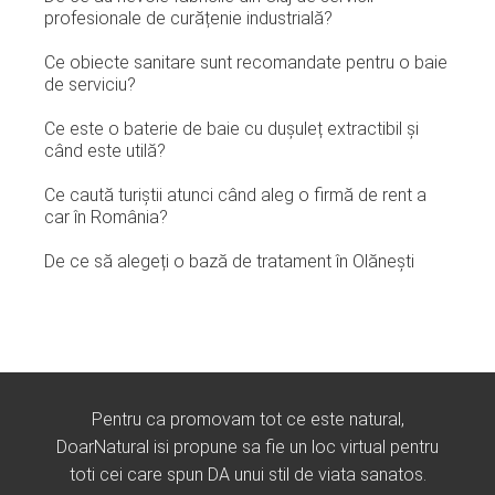
profesionale de curățenie industrială?
Ce obiecte sanitare sunt recomandate pentru o baie
de serviciu?
Ce este o baterie de baie cu dușuleț extractibil și
când este utilă?
Ce caută turiștii atunci când aleg o firmă de rent a
car în România?
De ce să alegeți o bază de tratament în Olănești
Pentru ca promovam tot ce este natural,
DoarNatural isi propune sa fie un loc virtual pentru
toti cei care spun DA unui stil de viata sanatos.