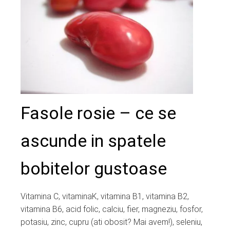
ter
edIn
erest
mbleupon
Fasole rosie – ce se
l
ascunde in spatele
bobitelor gustoase
Vitamina C, vitaminaK, vitamina B1, vitamina B2,
vitamina B6, acid folic, calciu, fier, magneziu, fosfor,
potasiu, zinc, cupru (ati obosit? Mai avem!), seleniu,