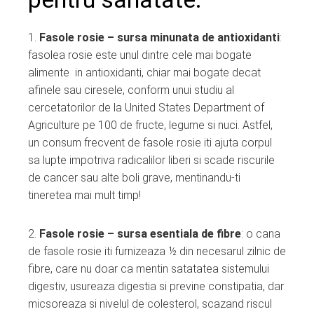
1.
Fasole rosie – sursa minunata de antioxidanti
:
fasolea rosie este unul dintre cele mai bogate
alimente in antioxidanti, chiar mai bogate decat
afinele sau ciresele, conform unui studiu al
cercetatorilor de la United States Department of
Agriculture pe 100 de fructe, legume si nuci. Astfel,
un consum frecvent de fasole rosie iti ajuta corpul
sa lupte impotriva radicalilor liberi si scade riscurile
de cancer sau alte boli grave, mentinandu-ti
tineretea mai mult timp!
2.
Fasole rosie – sursa esentiala de fibre
: o cana
de fasole rosie iti furnizeaza ½ din necesarul zilnic de
fibre, care nu doar ca mentin satatatea sistemului
digestiv, usureaza digestia si previne constipatia, dar
micsoreaza si nivelul de colesterol, scazand riscul