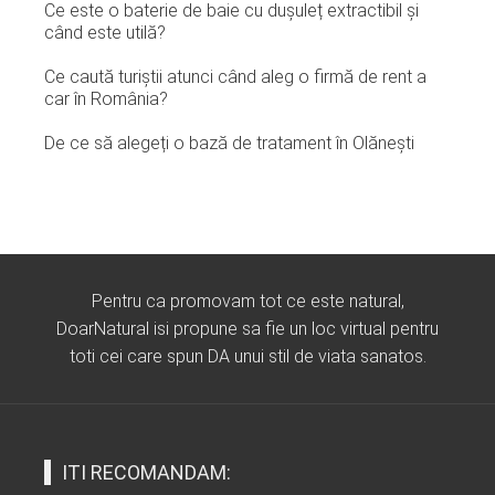
Ce este o baterie de baie cu dușuleț extractibil și
când este utilă?
Ce caută turiștii atunci când aleg o firmă de rent a
car în România?
De ce să alegeți o bază de tratament în Olănești
Pentru ca promovam tot ce este natural,
DoarNatural isi propune sa fie un loc virtual pentru
toti cei care spun DA unui stil de viata sanatos.
ITI RECOMANDAM: