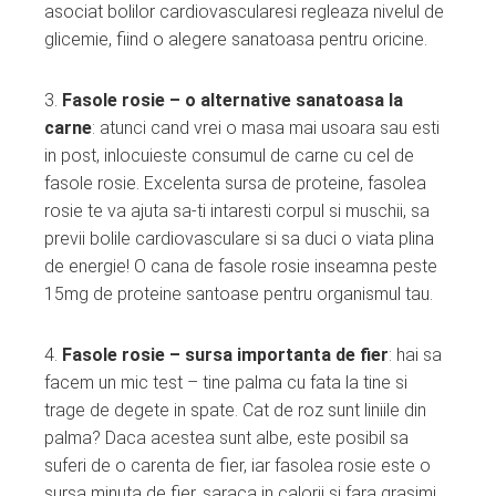
asociat bolilor cardiovascularesi regleaza nivelul de
glicemie, fiind o alegere sanatoasa pentru oricine.
3.
Fasole rosie – o alternative sanatoasa la
carne
: atunci cand vrei o masa mai usoara sau esti
in post, inlocuieste consumul de carne cu cel de
fasole rosie. Excelenta sursa de proteine, fasolea
rosie te va ajuta sa-ti intaresti corpul si muschii, sa
previi bolile cardiovasculare si sa duci o viata plina
de energie! O cana de fasole rosie inseamna peste
15mg de proteine santoase pentru organismul tau.
4.
Fasole rosie – sursa importanta de fier
: hai sa
facem un mic test – tine palma cu fata la tine si
trage de degete in spate. Cat de roz sunt liniile din
palma? Daca acestea sunt albe, este posibil sa
suferi de o carenta de fier, iar fasolea rosie este o
sursa minuta de fier, saraca in calorii si fara grasimi