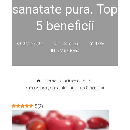
sanatate pura. Top
5 beneficii
07/12/2011
1 Comment
4788
3 Mins Read
Home
Alimentatie
Fasole rosie, sanatate pura. Top 5 beneficii
5
(
2
)
ebook