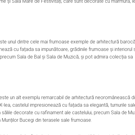
me și Sala Mare de Festivități, care sunt decorate cu marmură, 
 este unul dintre cele mai frumoase exemple de arhitectură barocă
onează cu fațada sa impunătoare, grădinile frumoase și interiorul 
i, precum Sala de Bal și Sala de Muzică, și pot admira colecția sa
o este un alt exemplu remarcabil de arhitectură neoromânească d
 XX-lea, castelul impresionează cu fațada sa elegantă, turnurile sal
lora sălile decorate cu rafinament ale castelului, precum Sala de M
 Munților Bucegi din terasele sale frumoase.