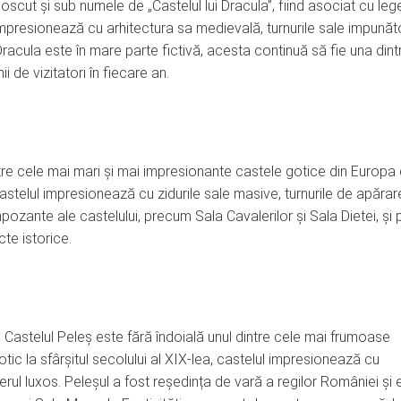
oscut și sub numele de „Castelul lui Dracula”, fiind asociat cu le
l impresionează cu arhitectura sa medievală, turnurile sale impună
Dracula este în mare parte fictivă, acesta continuă să fie una dint
 de vizitatori în fiecare an.
intre cele mai mari și mai impresionante castele gotice din Europa
 castelul impresionează cu zidurile sale masive, turnurile de apărar
mpozante ale castelului, precum Sala Cavalerilor și Sala Dietei, și 
te istorice.
a, Castelul Peleș este fără îndoială unul dintre cele mai frumoase
ic la sfârșitul secolului al XIX-lea, castelul impresionează cu
erul luxos. Peleșul a fost reședința de vară a regilor României și 