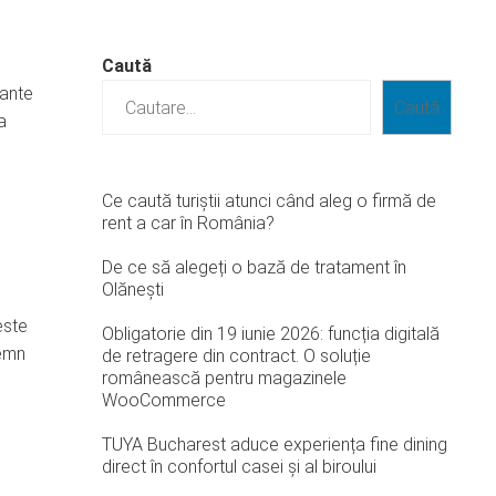
Caută
nante
Caută
a
Ce caută turiștii atunci când aleg o firmă de
rent a car în România?
De ce să alegeți o bază de tratament în
Olănești
este
Obligatorie din 19 iunie 2026: funcția digitală
lemn
de retragere din contract. O soluție
românească pentru magazinele
WooCommerce
TUYA Bucharest aduce experiența fine dining
direct în confortul casei și al biroului