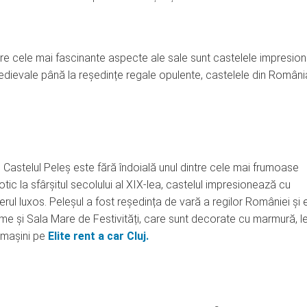
intre cele mai fascinante aspecte ale sale sunt castelele impresio
ii medievale până la reședințe regale opulente, castelele din Români
a, Castelul Peleș este fără îndoială unul dintre cele mai frumoase
ic la sfârșitul secolului al XIX-lea, castelul impresionează cu
erul luxos. Peleșul a fost reședința de vară a regilor României și 
me și Sala Mare de Festivități, care sunt decorate cu marmură, 
e mașini pe
Elite rent a car Cluj.