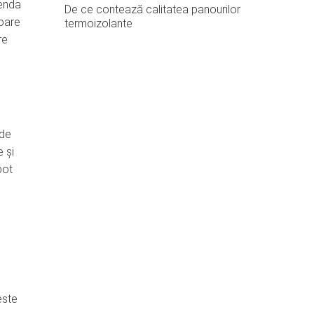
genda
De ce contează calitatea panourilor
toare
termoizolante
re
 de
e și
pot
este