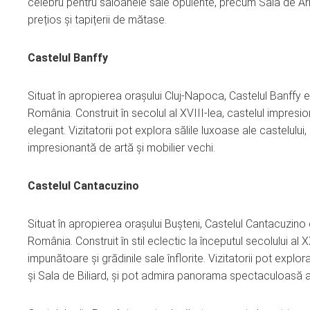
celebru pentru saloanele sale opulente, precum Sala de Ar
prețios și tapițerii de mătase.
Castelul Banffy
Situat în apropierea orașului Cluj-Napoca, Castelul Banffy
România. Construit în secolul al XVIII-lea, castelul impresi
elegant. Vizitatorii pot explora sălile luxoase ale castelulu
impresionantă de artă și mobilier vechi.
Castelul Cantacuzino
Situat în apropierea orașului Bușteni, Castelul Cantacuzin
România. Construit în stil eclectic la începutul secolului al
impunătoare și grădinile sale înflorite. Vizitatorii pot exp
și Sala de Biliard, și pot admira panorama spectaculoasă a