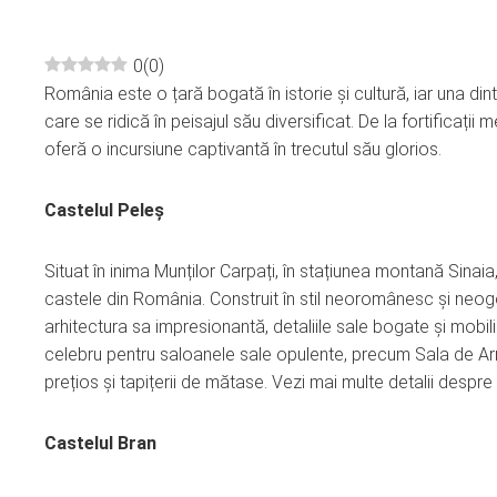
0
(
0
)
România este o țară bogată în istorie și cultură, iar una d
ebook
care se ridică în peisajul său diversificat. De la fortificaț
oferă o incursiune captivantă în trecutul său glorios.
ter
Castelul Peleș
edIn
Situat în inima Munților Carpați, în stațiunea montană Sinai
erest
castele din România. Construit în stil neoromânesc și neogot
arhitectura sa impresionantă, detaliile sale bogate și mobili
mbleupon
celebru pentru saloanele sale opulente, precum Sala de Ar
prețios și tapițerii de mătase. Vezi mai multe detalii despr
l
Castelul Bran