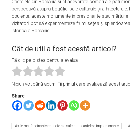
Castelele din România sunt adevărate comori ale patrimoniul
perspectivă asupra bogăției sale culturale și arhitecturale.
opulente, aceste monumente impresionante stau mărturie a ist
vizitatorii pot să experimenteze frumusețea și splendoarea 
istorică a României.
Cât de util a fost acestă articol?
Fă clic pe o stea pentru a evalua!
Niciun vot până acum! Fii primul care evaluează acest artic
Share
cele mai fascinante aspecte ale sale sunt castelele impresionante