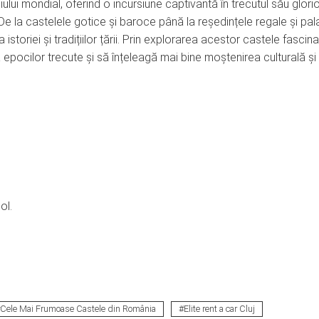
ui mondial, oferind o incursiune captivantă în trecutul său glorio
 De la castelele gotice și baroce până la reședințele regale și pal
oriei și tradițiilor țării. Prin explorarea acestor castele fascina
epocilor trecute și să înțeleagă mai bine moștenirea culturală și
ol.
Cele Mai Frumoase Castele din România
Elite rent a car Cluj