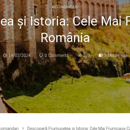
RECOMANDARI
 și Istoria: Cele Mai
România
19/02/2024
0 Comments
352
3 Mins Read
comandari
Descoperă Frumusețea și Istoria: Cele Mai Frumoase C