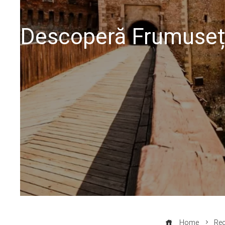
Descoperă Frumusețea
Home
Re