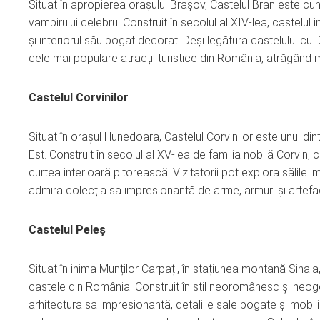
Situat în apropierea orașului Brașov, Castelul Bran este cun
vampirului celebru. Construit în secolul al XIV-lea, castelu
și interiorul său bogat decorat. Deși legătura castelului cu 
cele mai populare atracții turistice din România, atrăgând mii
Castelul Corvinilor
Situat în orașul Hunedoara, Castelul Corvinilor este unul d
Est. Construit în secolul al XV-lea de familia nobilă Corvin,
curtea interioară pitorească. Vizitatorii pot explora sălile i
admira colecția sa impresionantă de arme, armuri și artefac
Castelul Peleș
Situat în inima Munților Carpați, în stațiunea montană Sinai
castele din România. Construit în stil neoromânesc și neogot
arhitectura sa impresionantă, detaliile sale bogate și mobili