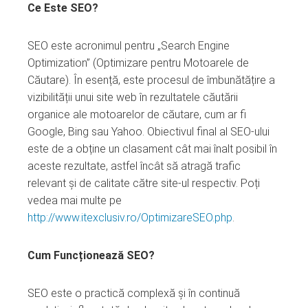
Ce Este SEO?
mbleupon
SEO este acronimul pentru „Search Engine
l
Optimization” (Optimizare pentru Motoarele de
Căutare). În esență, este procesul de îmbunătățire a
vizibilității unui site web în rezultatele căutării
organice ale motoarelor de căutare, cum ar fi
Google, Bing sau Yahoo. Obiectivul final al SEO-ului
este de a obține un clasament cât mai înalt posibil în
aceste rezultate, astfel încât să atragă trafic
relevant și de calitate către site-ul respectiv. Poți
vedea mai multe pe
http://www.itexclusiv.ro/OptimizareSEO.php
.
Cum Funcționează SEO?
SEO este o practică complexă și în continuă