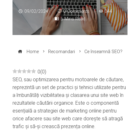
09/02/2024
0 Comments
344
5 Mins Read
Home
Recomandari
Ce înseamnă SEO?
0
(
0
)
SEO, sau optimizarea pentru motoarele de căutare,
ebook
reprezintă un set de practici și tehnici utilizate pentru
a îmbunătăți vizibilitatea și clasarea unui site web în
ter
rezultatele căutării organice. Este o componentă
esențială a strategiei de marketing online pentru
edIn
orice afacere sau site web care dorește să atragă
trafic și să-și crească prezența online.
erest