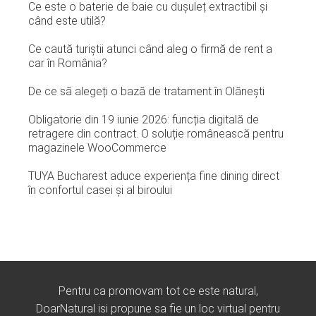
Ce este o baterie de baie cu dușuleț extractibil și
când este utilă?
Ce caută turiștii atunci când aleg o firmă de rent a
car în România?
De ce să alegeți o bază de tratament în Olănești
Obligatorie din 19 iunie 2026: funcția digitală de
retragere din contract. O soluție românească pentru
magazinele WooCommerce
TUYA Bucharest aduce experiența fine dining direct
în confortul casei și al biroului
Pentru ca promovam tot ce este natural,
DoarNatural isi propune sa fie un loc virtual pentru