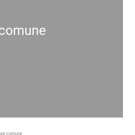
e comune
auze comune