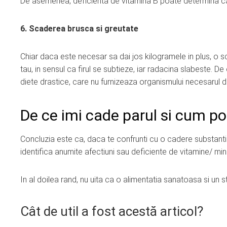
De asemenea, deficienta de vitamina B poate determina ca
6. Scaderea brusca si greutate
Chiar daca este necesar sa dai jos kilogramele in plus, o 
tau, in sensul ca firul se subtieze, iar radacina slabeste. D
diete drastice, care nu furnizeaza organismului necesarul d
De ce imi cade parul si cum po
Concluzia este ca, daca te confrunti cu o cadere substantia
identifica anumite afectiuni sau deficiente de vitamine/ min
In al doilea rand, nu uita ca o alimentatia sanatoasa si un s
Cât de util a fost acestă articol?