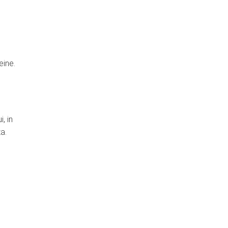
eine.
, in
za.