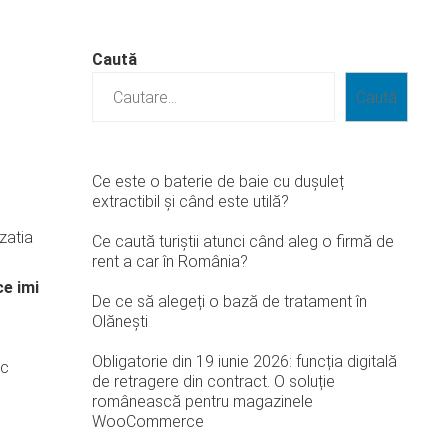
Caută
Caută
Ce este o baterie de baie cu dușuleț
extractibil și când este utilă?
zatia
Ce caută turiștii atunci când aleg o firmă de
rent a car în România?
ce imi
De ce să alegeți o bază de tratament în
Olănești
Obligatorie din 19 iunie 2026: funcția digitală
oc
de retragere din contract. O soluție
românească pentru magazinele
WooCommerce