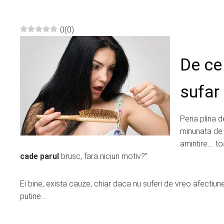
0
(
0
)
ebook
De ce
ter
sufar
edIn
Peria plina d
erest
minunata de 
amintire…. to
mbleupon
cade parul
brusc, fara niciun motiv?”.
l
Ei bine, exista cauze, chiar daca nu suferi de vreo afectiun
putine…