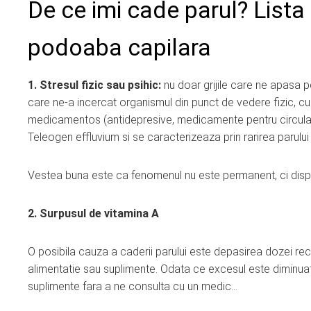
De ce imi cade parul? Lista
podoaba capilara
1. Stresul fizic sau psihic:
nu doar grijile care ne apasa pe
care ne-a incercat organismul din punct de vedere fizic, cu
medicamentos (antidepresive, medicamente pentru circulat
Teleogen effluvium si se caracterizeaza prin rarirea parului
Vestea buna este ca fenomenul nu este permanent, ci dispa
2. Surpusul de vitamina A
O posibila cauza a caderii parului este depasirea dozei rec
alimentatie sau suplimente. Odata ce excesul este diminua
suplimente fara a ne consulta cu un medic…