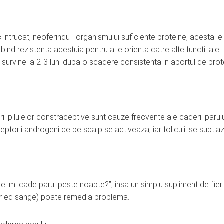
ntrucat, neoferindu-i organismului suficiente proteine, acesta le
bind rezistenta acestuia pentru a le orienta catre alte functii ale
survine la 2-3 luni dupa o scadere consistenta in aportul de prot
 pilulelor constraceptive sunt cauze frecvente ale caderii parului
eceptorii androgeni de pe scalp se activeaza, iar foliculii se subtia
 ce imi cade parul peste noapte?”, insa un simplu supliment de fier
lor ed sange) poate remedia problema.