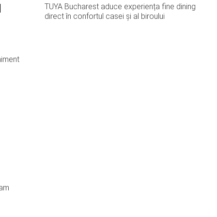
u
TUYA Bucharest aduce experiența fine dining
direct în confortul casei și al biroului
niment
uam