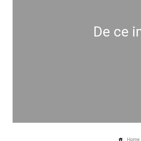
De ce i
Home