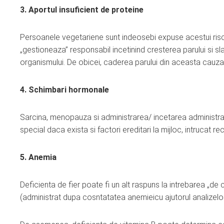
3. Aportul insuficient de proteine
Persoanele vegetariene sunt indeosebi expuse acestui risc i
„gestioneaza” responsabil incetinind cresterea parului si sla
organismului. De obicei, caderea parului din aceasta cauza 
4. Schimbari hormonale
Sarcina, menopauza si administrarea/ incetarea administrarii
special daca exista si factori ereditari la mijloc, intrucat r
5. Anemia
Deficienta de fier poate fi un alt raspuns la intrebarea „de
(administrat dupa cosntatatea anemieicu ajutorul analize