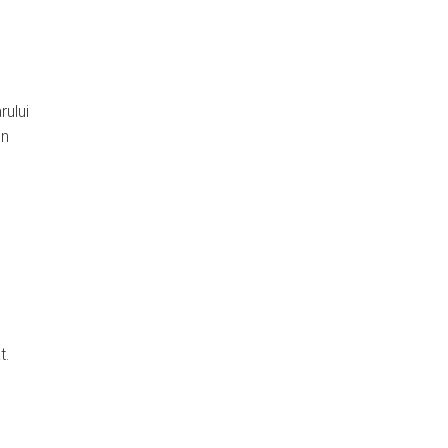
rului
in
t.