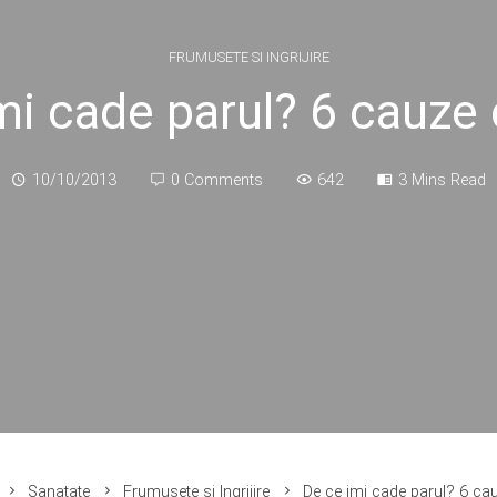
FRUMUSETE SI INGRIJIRE
mi cade parul? 6 cauz
10/10/2013
0 Comments
642
3 Mins Read
Sanatate
Frumusete si Ingrijire
De ce imi cade parul? 6 c