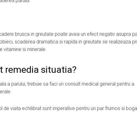
derea parului.
scadere brusca in greutate poate avea un efect negativ asupra pa
e obieci, scaderea dramatica si rapida in greutate se realizeaza pr
e vitamine si minerale.
t remedia situatia?
la a parului, trebuie sa faci un consult medical general pentru a
erale.
til de viata echilibrat sunt imperative pentru un par frumos si boga