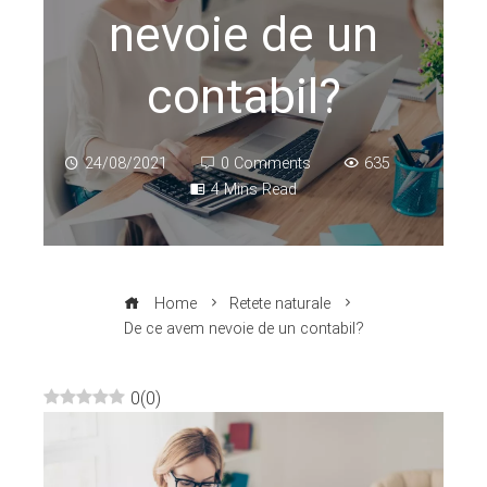
nevoie de un
contabil?
24/08/2021
0 Comments
635
4 Mins Read
Home
Retete naturale
De ce avem nevoie de un contabil?
0
(
0
)
ebook