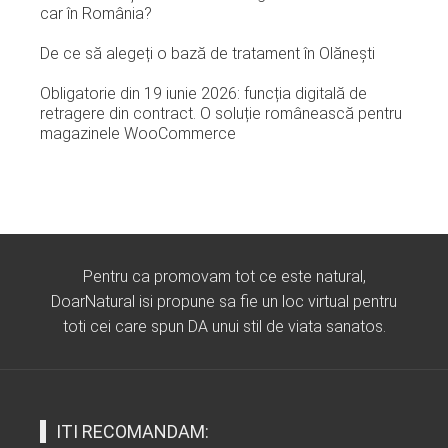
car în România?
De ce să alegeți o bază de tratament în Olănești
Obligatorie din 19 iunie 2026: funcția digitală de
retragere din contract. O soluție românească pentru
magazinele WooCommerce
Pentru ca promovam tot ce este natural,
DoarNatural isi propune sa fie un loc virtual pentru
toti cei care spun DA unui stil de viata sanatos.
ITI RECOMANDAM: