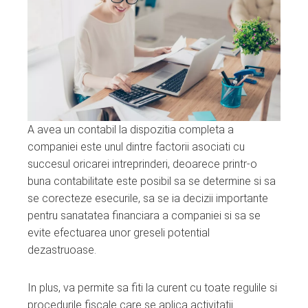
ter
edIn
erest
mbleupon
A avea un contabil la dispozitia completa a
companiei este unul dintre factorii asociati cu
l
succesul oricarei intreprinderi, deoarece printr-o
buna contabilitate este posibil sa se determine si sa
se corecteze esecurile, sa se ia decizii importante
pentru sanatatea financiara a companiei si sa se
evite efectuarea unor greseli potential
dezastruoase.
In plus, va permite sa fiti la curent cu toate regulile si
procedurile fiscale care se aplica activitatii