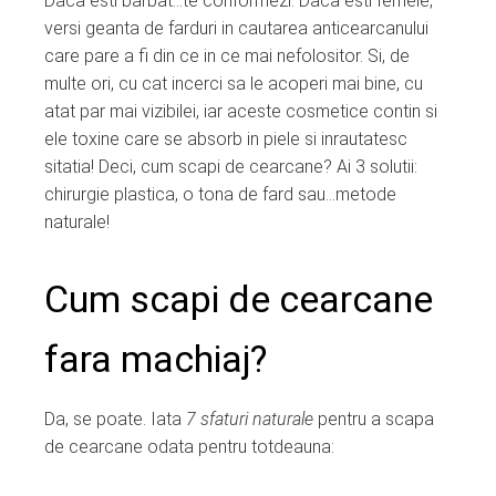
Daca esti barbat…te conformezi. Daca esti femeie,
versi geanta de farduri in cautarea anticearcanului
care pare a fi din ce in ce mai nefolositor. Si, de
multe ori, cu cat incerci sa le acoperi mai bine, cu
atat par mai vizibilei, iar aceste cosmetice contin si
ele toxine care se absorb in piele si inrautatesc
sitatia! Deci, cum scapi de cearcane? Ai 3 solutii:
chirurgie plastica, o tona de fard sau…metode
naturale!
Cum scapi de cearcane
fara machiaj?
Da, se poate. Iata
7 sfaturi naturale
pentru a scapa
de cearcane odata pentru totdeauna: