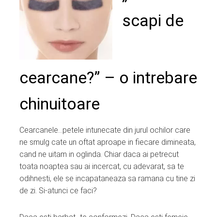
ter
scapi de
edIn
erest
cearcane?” – o intrebare
mbleupon
chinuitoare
l
Cearcanele…petele intunecate din jurul ochilor care
ne smulg cate un oftat aproape in fiecare dimineata,
cand ne uitam in oglinda. Chiar daca ai petrecut
toata noaptea sau ai incercat, cu adevarat, sa te
odihnesti, ele se incapataneaza sa ramana cu tine zi
de zi. Si-atunci ce faci?