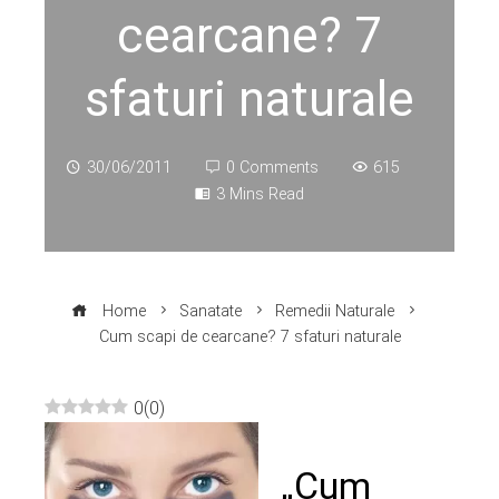
cearcane? 7
sfaturi naturale
30/06/2011
0 Comments
615
3 Mins Read
Home
Sanatate
Remedii Naturale
Cum scapi de cearcane? 7 sfaturi naturale
0
(
0
)
ebook
„Cum