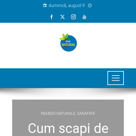
duminică, august 9
REMEDII NATURALE
,
SANATATE
Cum scapi de