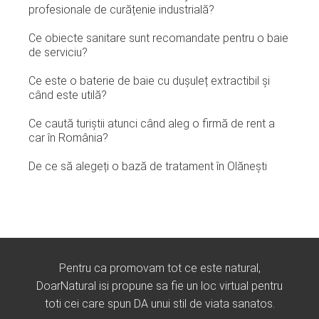
profesionale de curățenie industrială?
Ce obiecte sanitare sunt recomandate pentru o baie
de serviciu?
Ce este o baterie de baie cu dușuleț extractibil și
când este utilă?
Ce caută turiștii atunci când aleg o firmă de rent a
car în România?
De ce să alegeți o bază de tratament în Olănești
Pentru ca promovam tot ce este natural,
DoarNatural isi propune sa fie un loc virtual pentru
toti cei care spun DA unui stil de viata sanatos.