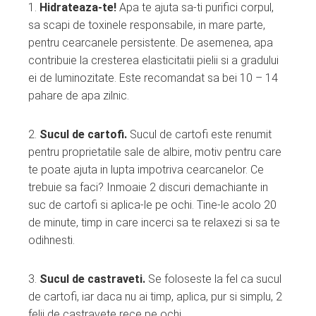
1.
Hidrateaza-te!
Apa te ajuta sa-ti purifici corpul,
sa scapi de toxinele responsabile, in mare parte,
pentru cearcanele persistente. De asemenea, apa
contribuie la cresterea elasticitatii pielii si a gradului
ei de luminozitate. Este recomandat sa bei 10 – 14
pahare de apa zilnic.
2.
Sucul de cartofi.
Sucul de cartofi este renumit
pentru proprietatile sale de albire, motiv pentru care
te poate ajuta in lupta impotriva cearcanelor. Ce
trebuie sa faci? Inmoaie 2 discuri demachiante in
suc de cartofi si aplica-le pe ochi. Tine-le acolo 20
de minute, timp in care incerci sa te relaxezi si sa te
odihnesti.
3.
Sucul de castraveti.
Se foloseste la fel ca sucul
de cartofi, iar daca nu ai timp, aplica, pur si simplu, 2
felii de castravete rece pe ochi.