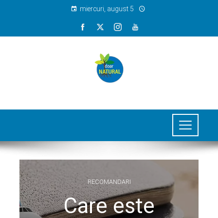
miercuri, august 5
RECOMANDARI
Care este