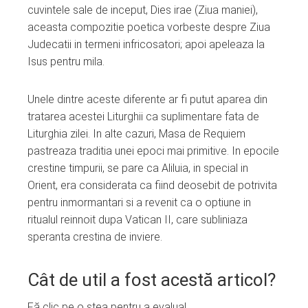
cuvintele sale de inceput, Dies irae (Ziua maniei),
aceasta compozitie poetica vorbeste despre Ziua
Judecatii in termeni infricosatori; apoi apeleaza la
Isus pentru mila.
Unele dintre aceste diferente ar fi putut aparea din
tratarea acestei Liturghii ca suplimentare fata de
Liturghia zilei. In alte cazuri, Masa de Requiem
pastreaza traditia unei epoci mai primitive. In epocile
crestine timpurii, se pare ca Aliluia, in special in
Orient, era considerata ca fiind deosebit de potrivita
pentru inmormantari si a revenit ca o optiune in
ritualul reinnoit dupa Vatican II, care subliniaza
speranta crestina de inviere.
Cât de util a fost acestă articol?
Fă clic pe o stea pentru a evalua!