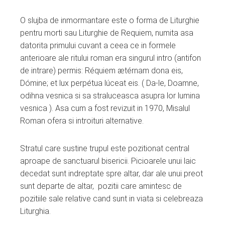
O slujba de inmormantare este o forma de Liturghie
pentru morti sau Liturghie de Requiem, numita asa
datorita primului cuvant a ceea ce in formele
anterioare ale ritului roman era singurul intro (antifon
de intrare) permis: Réquiem ætérnam dona eis,
Dómine; et lux perpétua lúceat eis. ( Da-le, Doamne,
odihna vesnica si sa straluceasca asupra lor lumina
vesnica ). Asa cum a fost revizuit in 1970, Misalul
Roman ofera si introituri alternative.
Stratul care sustine trupul este pozitionat central
aproape de sanctuarul bisericii. Picioarele unui laic
decedat sunt indreptate spre altar, dar ale unui preot
sunt departe de altar, pozitii care amintesc de
pozitiile sale relative cand sunt in viata si celebreaza
Liturghia.