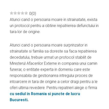
0
(
0
)
Atunci cand o persoana moare in strainatate, exista
ebook
un protocol pentru a obtine repatrierea defunctului in
tara lor de origine.
ter
Atunci cand o persoana moare surprinzator in
edIn
strainatate si familia sa doreste sa faca repatrierea
decedatului, trebuie urmat un protocol stabilit de
erest
Ministerul Afacerilor Externe in compania unui camin
funerar, o entitate experta in domeniu care este
mbleupon
responsabila de gestionarea intregului proces de
intoarcere in tara de origine a celor dragi pentru a le
oferi ultima revedere. Pentru repatrieri alege o firma
l
cu sediul in Romania si puncte de lucru
Bucuresti
.