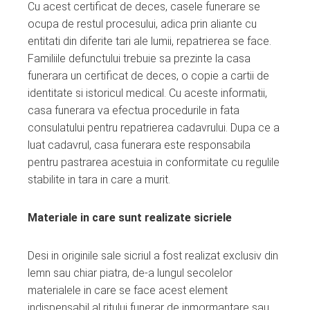
Cu acest certificat de deces, casele funerare se
ocupa de restul procesului, adica prin aliante cu
entitati din diferite tari ale lumii, repatrierea se face.
Familiile defunctului trebuie sa prezinte la casa
funerara un certificat de deces, o copie a cartii de
identitate si istoricul medical. Cu aceste informatii,
casa funerara va efectua procedurile in fata
consulatului pentru repatrierea cadavrului. Dupa ce a
luat cadavrul, casa funerara este responsabila
pentru pastrarea acestuia in conformitate cu regulile
stabilite in tara in care a murit.
Materiale in care sunt realizate sicriele
Desi in originile sale sicriul a fost realizat exclusiv din
lemn sau chiar piatra, de-a lungul secolelor
materialele in care se face acest element
indispensabil al ritului funerar de inmormantare sau