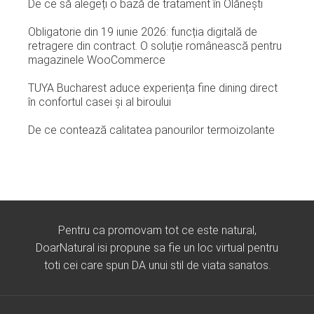
De ce să alegeți o bază de tratament în Olănești
Obligatorie din 19 iunie 2026: funcția digitală de
retragere din contract. O soluție românească pentru
magazinele WooCommerce
TUYA Bucharest aduce experiența fine dining direct
în confortul casei și al biroului
De ce contează calitatea panourilor termoizolante
Pentru ca promovam tot ce este natural,
DoarNatural isi propune sa fie un loc virtual pentru
toti cei care spun DA unui stil de viata sanatos.