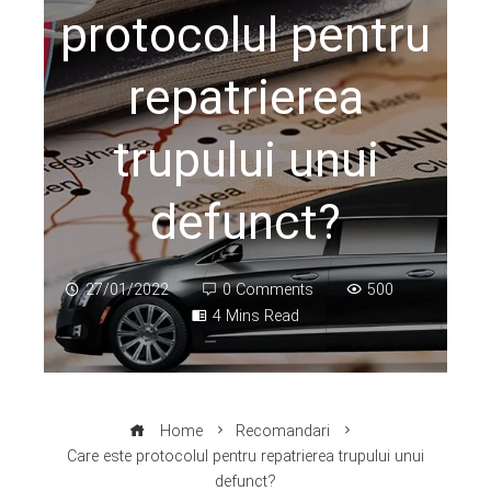
protocolul pentru
repatrierea
trupului unui
defunct?
27/01/2022
0 Comments
500
4 Mins Read
Home
Recomandari
Care este protocolul pentru repatrierea trupului unui
defunct?