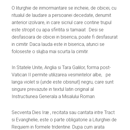
O liturghie de inmormantare se incheie, de obicei, cu
ritualul de laudare a persoanei decedate, denumit
anterior izolvare, in care sicriul care contine trupul
este stropit cu apa sfintita si tamaiat . Desi se
desfasoara de obicei in biserica, poate fi desfasurat
in cimitir. Daca lauda este in biserica, atunci se
foloseste o slujba mai scurta la cimitir.
In Statele Unite, Anglia si Tara Galilor, forma post-
Vatican II permite utilizarea vesmintelor albe, pe
langa violet si (unde este obisnuit) negru, care sunt
singure prevazute in textul latin original al
Instructiunea Generala a Misalului Roman.
Secventa Dies Iræ , recitata sau cantata intre Tract
si Evanghelie, este o parte obligatorie a Liturghiei de
Requiem in formele tridentine. Dupa cum arata