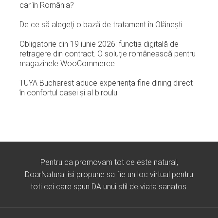
car în România?
De ce să alegeți o bază de tratament în Olănești
Obligatorie din 19 iunie 2026: funcția digitală de
retragere din contract. O soluție românească pentru
magazinele WooCommerce
TUYA Bucharest aduce experiența fine dining direct
în confortul casei și al biroului
Pentru ca promovam tot ce este natural,
DoarNatural isi propune sa fie un loc virtual pentru
toti cei care spun DA unui stil de viata sanatos.