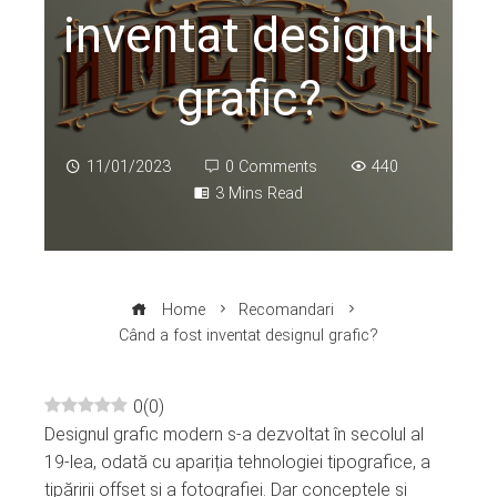
inventat designul
grafic?
11/01/2023
0 Comments
440
3 Mins Read
Home
Recomandari
Când a fost inventat designul grafic?
0
(
0
)
Designul grafic modern s-a dezvoltat în secolul al
ebook
19-lea, odată cu apariția tehnologiei tipografice, a
tipăririi offset și a fotografiei. Dar conceptele și