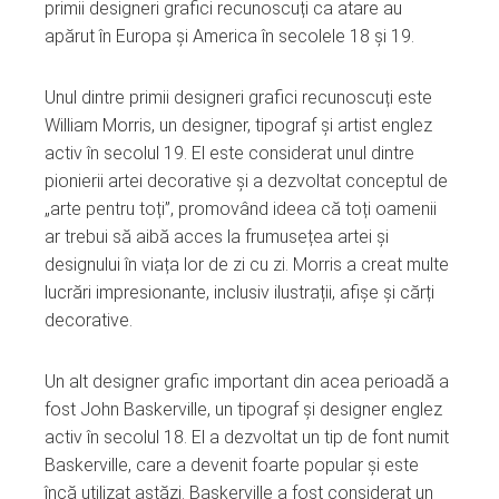
primii designeri grafici recunoscuți ca atare au
apărut în Europa și America în secolele 18 și 19.
Unul dintre primii designeri grafici recunoscuți este
William Morris, un designer, tipograf și artist englez
activ în secolul 19. El este considerat unul dintre
pionierii artei decorative și a dezvoltat conceptul de
„arte pentru toți”, promovând ideea că toți oamenii
ar trebui să aibă acces la frumusețea artei și
designului în viața lor de zi cu zi. Morris a creat multe
lucrări impresionante, inclusiv ilustrații, afișe și cărți
decorative.
Un alt designer grafic important din acea perioadă a
fost John Baskerville, un tipograf și designer englez
activ în secolul 18. El a dezvoltat un tip de font numit
Baskerville, care a devenit foarte popular și este
încă utilizat astăzi. Baskerville a fost considerat un