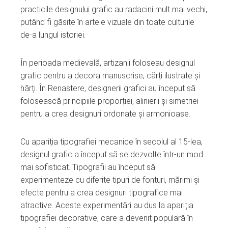
ter
practicile designului grafic au radacini mult mai vechi,
putând fi găsite în artele vizuale din toate culturile
edIn
de-a lungul istoriei.
erest
În perioada medievală, artizanii foloseau designul
grafic pentru a decora manuscrise, cărți ilustrate și
mbleupon
hărți. În Renastere, designerii grafici au început să
folosească principiile proporției, alinierii și simetriei
pentru a crea designuri ordonate și armonioase.
l
Cu apariția tipografiei mecanice în secolul al 15-lea,
designul grafic a început să se dezvolte într-un mod
mai sofisticat. Tipografii au început să
experimenteze cu diferite tipuri de fonturi, mărimi și
efecte pentru a crea designuri tipografice mai
atractive. Aceste experimentări au dus la apariția
tipografiei decorative, care a devenit populară în