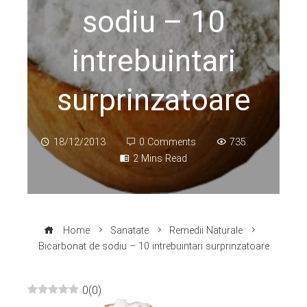
sodiu – 10
intrebuintari
surprinzatoare
18/12/2013
0 Comments
735
2 Mins Read
Home
Sanatate
Remedii Naturale
Bicarbonat de sodiu – 10 intrebuintari surprinzatoare
0
(
0
)