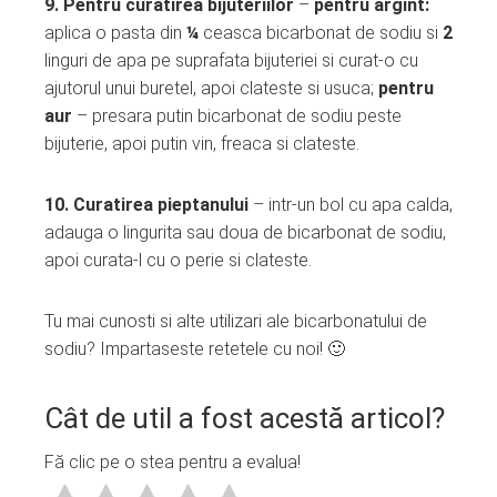
9. Pentru curatirea bijuteriilor
–
pentru argint:
aplica o pasta din
¼
ceasca bicarbonat de sodiu si
2
linguri de apa pe suprafata bijuteriei si curat-o cu
ajutorul unui buretel, apoi clateste si usuca;
pentru
aur
– presara putin bicarbonat de sodiu peste
bijuterie, apoi putin vin, freaca si clateste.
10. Curatirea pieptanului
– intr-un bol cu apa calda,
adauga o lingurita sau doua de bicarbonat de sodiu,
apoi curata-l cu o perie si clateste.
Tu mai cunosti si alte utilizari ale bicarbonatului de
sodiu? Impartaseste retetele cu noi! 🙂
Cât de util a fost acestă articol?
Fă clic pe o stea pentru a evalua!