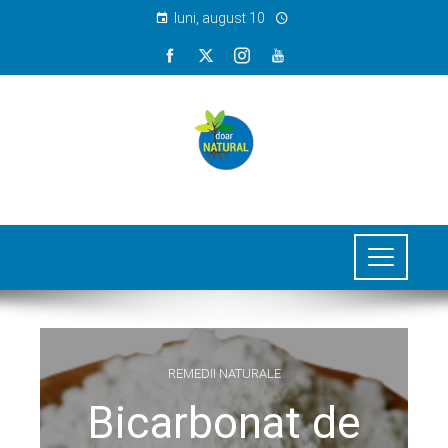
luni, august 10
REMEDII NATURALE
Bicarbonat de