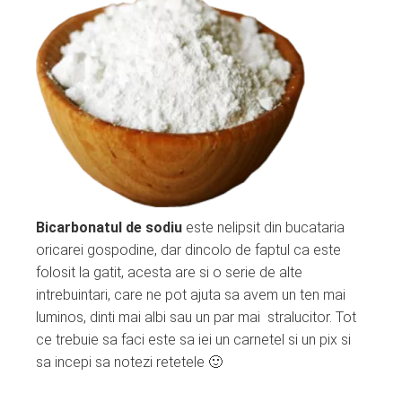
ebook
ter
edIn
erest
mbleupon
Bicarbonatul de sodiu
este nelipsit din bucataria
oricarei gospodine, dar dincolo de faptul ca este
l
folosit la gatit, acesta are si o serie de alte
intrebuintari, care ne pot ajuta sa avem un ten mai
luminos, dinti mai albi sau un par mai stralucitor. Tot
ce trebuie sa faci este sa iei un carnetel si un pix si
sa incepi sa notezi retetele 🙂