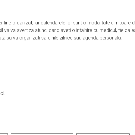
tine organizat, iar calendarele lor sunt o modalitate uimitoare 
l va va avertiza atunci cand aveti o intalnire cu medicul, fie ca e
uta sa va organizati sarcinile zilnice sau agenda personala.
ol.