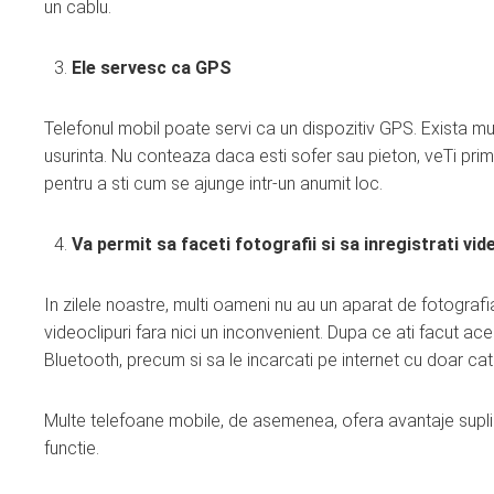
un cablu.
Ele servesc ca GPS
Telefonul mobil poate servi ca un dispozitiv GPS. Exista mul
usurinta. Nu conteaza daca esti sofer sau pieton, veTi primi
pentru a sti cum se ajunge intr-un anumit loc.
Va permit sa faceti fotografii si sa inregistrati vid
In zilele noastre, multi oameni nu au un aparat de fotografi
videoclipuri fara nici un inconvenient. Dupa ce ati facut aces
Bluetooth, precum si sa le incarcati pe internet cu doar cate
Multe telefoane mobile, de asemenea, ofera avantaje suplime
functie.