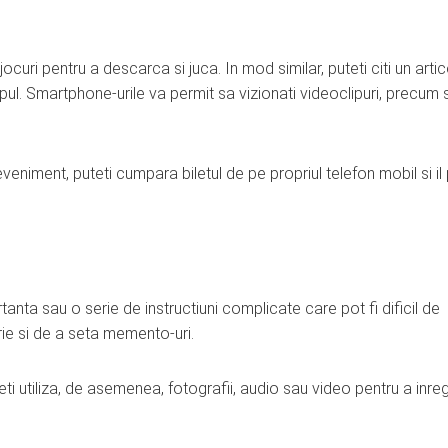
jocuri pentru a descarca si juca. In mod similar, puteti citi un artic
mpul. Smartphone-urile va permit sa vizionati videoclipuri, precum 
niment, puteti cumpara biletul de pe propriul telefon mobil si il 
anta sau o serie de instructiuni complicate care pot fi dificil de
ie si de a seta memento-uri.
i utiliza, de asemenea, fotografii, audio sau video pentru a inreg