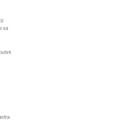
ol
si sa
puteti
istra