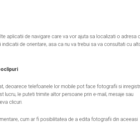
te aplicatii de navigare care va vor ajuta sa localizati o adresa 
 indicatii de orientare, asa ca nu va trebui sa va consultati cu al
eoclipuri
at, deoarece telefoanele lor mobile pot face fotografii si inregist
t lucru, le puteti trimite altor persoane prin e-mail, mesaje sau
va clicuri.
ntare, cum ar fi posibilitatea de a edita fotografii din aceeasi