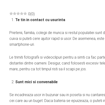
0
(
0
)
Te tin in contact cu usurinta
ebook
Prietenii, familia, colegii de munca si restul populatiei sun
ter
cuiva si puteti cere ajutor rapid si usor. De asemenea, este p
smartphone-uri.
edIn
Le trimiti fotografii si videoclipuri pentru a simti ca fac par
erest
distantei dintre oameni. Desigur, cand folosesti excesiv te
mare, pentru ca tot timpul risti sa il scapi pe jos.
mbleupon
Sunt mici si convenabile
l
Se incadreaza usor in buzunar sau in poseta si nu cantaresc
cei care au un buget. Daca bateria se epuizeaza, o puteti i