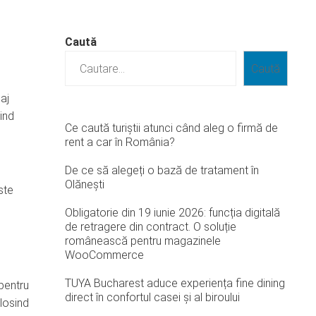
Caută
Caută
aj
sind
Ce caută turiștii atunci când aleg o firmă de
rent a car în România?
De ce să alegeți o bază de tratament în
Olănești
ste
Obligatorie din 19 iunie 2026: funcția digitală
de retragere din contract. O soluție
românească pentru magazinele
WooCommerce
TUYA Bucharest aduce experiența fine dining
pentru
direct în confortul casei și al biroului
losind