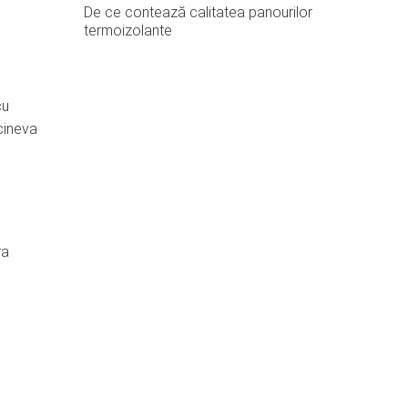
De ce contează calitatea panourilor
termoizolante
cu
tcineva
ra