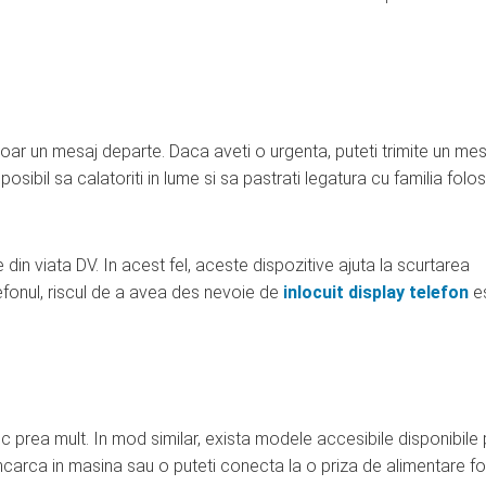
t doar un mesaj departe. Daca aveti o urgenta, puteti trimite un mes
osibil sa calatoriti in lume si sa pastrati legatura cu familia folo
te din viata DV. In acest fel, aceste dispozitive ajuta la scurtarea
lefonul, riscul de a avea des nevoie de
inlocuit display telefon
e
 prea mult. In mod similar, exista modele accesibile disponibile 
ncarca in masina sau o puteti conecta la o priza de alimentare fo