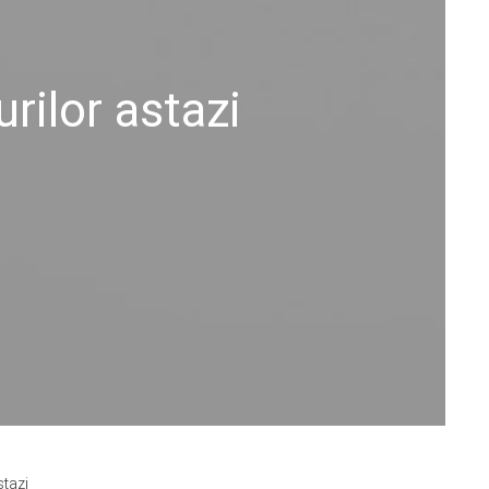
urilor astazi
stazi