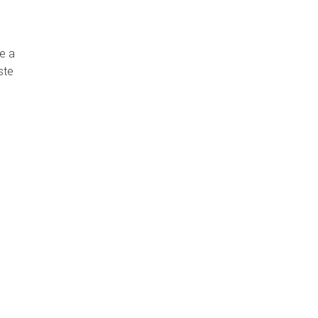
de a
ste