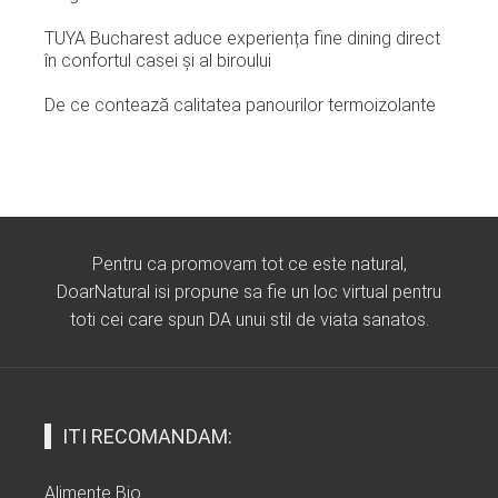
TUYA Bucharest aduce experiența fine dining direct
în confortul casei și al biroului
De ce contează calitatea panourilor termoizolante
Pentru ca promovam tot ce este natural,
DoarNatural isi propune sa fie un loc virtual pentru
toti cei care spun DA unui stil de viata sanatos.
ITI RECOMANDAM:
Alimente Bio