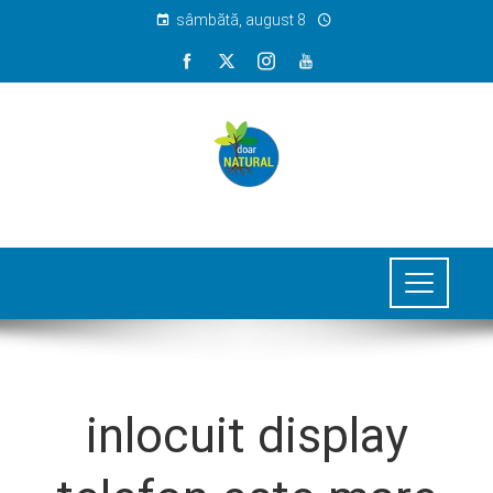
sâmbătă, august 8
inlocuit display