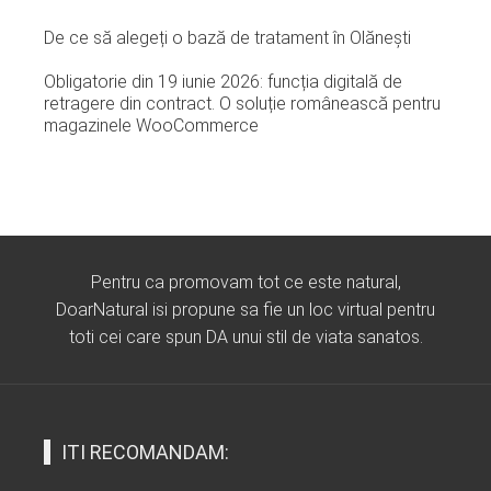
De ce să alegeți o bază de tratament în Olănești
Obligatorie din 19 iunie 2026: funcția digitală de
retragere din contract. O soluție românească pentru
magazinele WooCommerce
Pentru ca promovam tot ce este natural,
DoarNatural isi propune sa fie un loc virtual pentru
toti cei care spun DA unui stil de viata sanatos.
ITI RECOMANDAM: